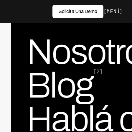
MENÚ
Solicita Una Demo
Nosotr
Blog
[2]
Hablá 