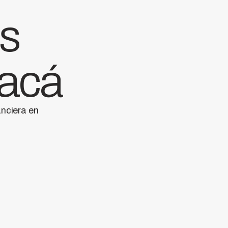
as
 acá
anciera en