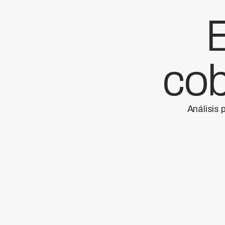
E
cob
Análisis 