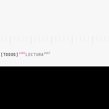
1480
1457
TODOS
LECTURA
LECTURA
Integracion de WhatsApp en flujos
de cobranza automatizada sin