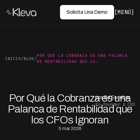
MENÚ
Solicita Una Demo
POR QUÉ LA COBRANZA ES UNA PALANCA
INICIO
/
BLOG
/
DE RENTABILIDAD QUE LO…
Por Qué la Cobranza es una
por Ed Escobar
Co-Founder & CEO
Palanca de Rentabilidad que
los CFOs Ignoran
5 mar 2026