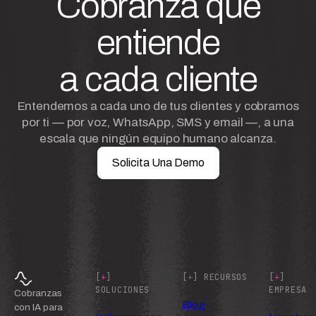
Cobranza que
entiende
a cada cliente
Entendemos a cada uno de tus clientes y cobramos
por ti — por voz, WhatsApp, SMS y email —, a una
escala que ningún equipo humano alcanza.
Solicita Una Demo
[
+
]
[
+
] RECURSOS
[
+
]
SOLUCIONES
EMPRESA
Cobranzas
Blog
con IA para