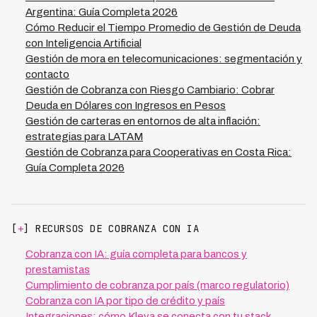
todas las subsidiarias para priorizar deudores de mayor
Argentina: Guía Completa 2026
riesgo y aplicar estrategias más efectivas.
Cómo Reducir el Tiempo Promedio de Gestión de Deuda
Adicionalmente, esta consolidación reduce la fricción
con Inteligencia Artificial
operativa entre áreas, permitiendo que los equipos de
Gestión de mora en telecomunicaciones: segmentación y
cobranza se enfoquen en recuperación real en lugar de
contacto
tareas administrativas.
Gestión de Cobranza con Riesgo Cambiario: Cobrar
Deuda en Dólares con Ingresos en Pesos
Gestión de carteras en entornos de alta inflación:
estrategias para LATAM
Gestión de Cobranza para Cooperativas en Costa Rica:
Guía Completa 2026
[
+
] RECURSOS DE COBRANZA CON IA
Cobranza con IA: guía completa para bancos y
prestamistas
Cumplimiento de cobranza por país (marco regulatorio)
Cobranza con IA por tipo de crédito y país
Integraciones: cómo Kleva se conecta con tu stack