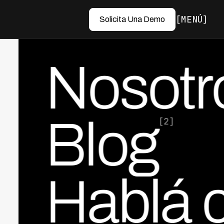
MENÚ
Solicita Una Demo
Nosotr
Blog
[2]
Hablá 