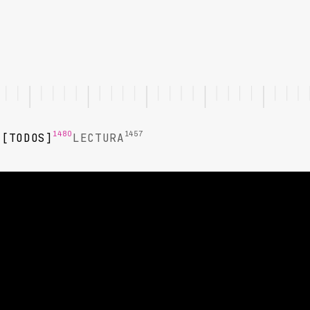
1480
1457
TODOS
LECTURA
LECTURA
Gestión de mora en
telecomunicaciones:
segmentación y contacto
Las telecos enfrentan carteras de mora masivas con