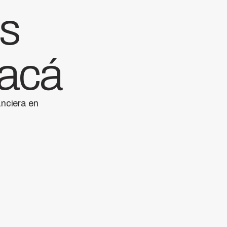
as
 acá
anciera en