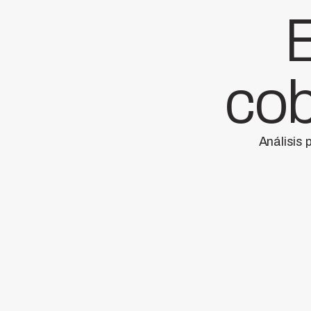
E
cob
Análisis 