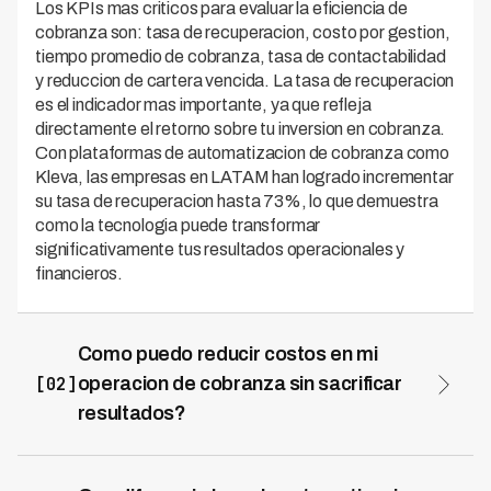
Los KPIs mas criticos para evaluar la eficiencia de
cobranza son: tasa de recuperacion, costo por gestion,
tiempo promedio de cobranza, tasa de contactabilidad
y reduccion de cartera vencida. La tasa de recuperacion
es el indicador mas importante, ya que refleja
directamente el retorno sobre tu inversion en cobranza.
Con plataformas de automatizacion de cobranza como
Kleva, las empresas en LATAM han logrado incrementar
su tasa de recuperacion hasta 73%, lo que demuestra
como la tecnologia puede transformar
significativamente tus resultados operacionales y
financieros.
Como puedo reducir costos en mi
[02]
operacion de cobranza sin sacrificar
resultados?
La automatizacion inteligente es la clave para optimizar
costos manteniendo o mejorando tus resultados de
cobranza. Implementar sistemas con inteligencia