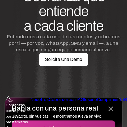
entiende
a cada cliente
Entendemos a cada uno de tus clientes y cobramos
por ti — por voz, WhatsApp, SMS y email —, a una
escala que ningún equipo humano alcanza.
Solicita Una Demo
Nosotros
Cobranza con IA
Glosario
Cumplimiento
B
Cobranzas
Habla con una persona real
con IA para
Sin bots, sin vueltas. Te mostramos Kleva en vivo.
bancos y
prestamistas