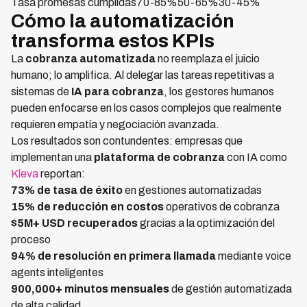
Tasa promesas cumplidas70-85%50-65%30-45%
Cómo la automatización
transforma estos KPIs
La
cobranza automatizada
no reemplaza el juicio
humano; lo amplifica. Al delegar las tareas repetitivas a
sistemas de
IA para cobranza
, los gestores humanos
pueden enfocarse en los casos complejos que realmente
requieren empatía y negociación avanzada.
Los resultados son contundentes: empresas que
implementan una
plataforma de cobranza
con IA como
Kleva
reportan:
73% de tasa de éxito
en gestiones automatizadas
15% de reducción en costos
operativos de cobranza
$5M+ USD recuperados
gracias a la optimización del
proceso
94% de resolución en primera llamada
mediante voice
agents inteligentes
900,000+ minutos mensuales
de gestión automatizada
de alta calidad