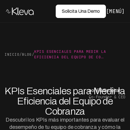
MENÚ
Solicita Una Demo
KPIS ESENCIALES PARA MEDIR LA
INICIO
/
BLOG
/
EFICIENCIA DEL EQUIPO DE CO…
KPIs Esenciales para Medir la
por Ed Escobar
Co-Founder & CEO
Eficiencia del Equipo de
Cobranza
Descubrí los KPIs más importantes para evaluar el
desempeño de tu equipo de cobranza y cómo la