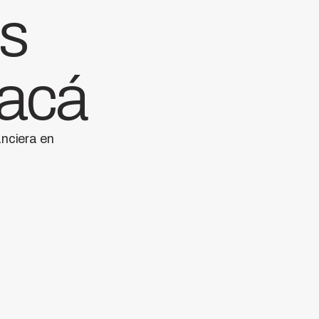
as
 acá
anciera en