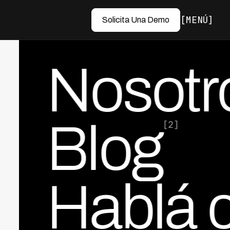
MENÚ
Solicita Una Demo
Nosotr
Blog
[2]
Hablá 