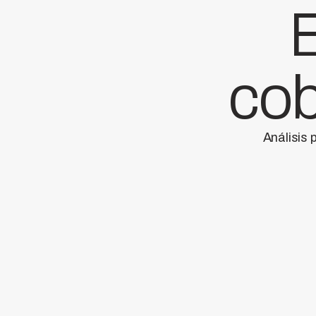
E
cob
Análisis 