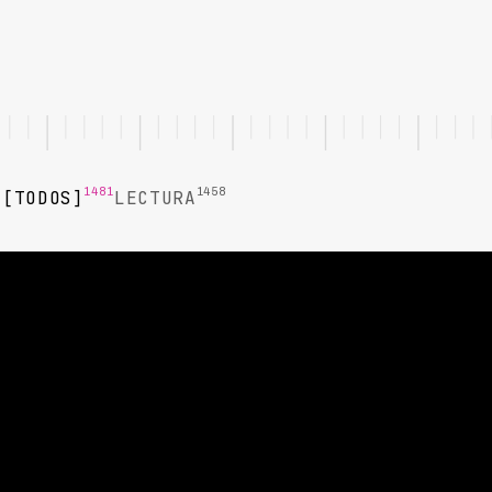
1481
1458
TODOS
LECTURA
LECTURA
Cómo calcular el costo por peso
recuperado en cobranza
El costo por peso recuperado es la métrica más honesta
de eficiencia en cobranza. Aprenda a calcularlo
correctamente, qué componentes incluir, y cómo usarlo