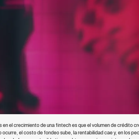
en el crecimiento de una fintech es que el volumen de crédito c
ocurre, el costo de fondeo sube, la rentabilidad cae y, en los peo