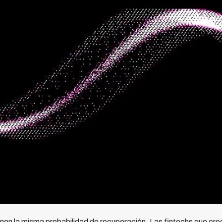
nen la misma probabilidad de recuperación. Las fintechs que crec