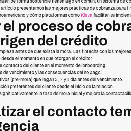
calan de forma sostenible tienen algo en común: un sistema de c
e artículo presentamos las mejores prácticas de cobranza para f
atinoamericano y cómo plataformas como
Kleva
facilitan su imple
r el proceso de cobr
rigen del crédito
pieza antes de que exista la mora. Las fintechs con los mejore
n desde el momento en que otorgan el crédito:
de contacto del cliente en el momento del onboarding.
 de vencimiento y las consecuencias del no pago.
vos (pre-mora) que llegan 3, 7 y 1 día antes del vencimiento.
n preferentes del cliente desde el inicio de la relación.
gnificativamente la tasa de mora inicial y mejora la contactabili
tizar el contacto t
gencia