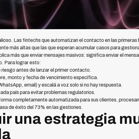
alioso. Las fintechs que automatizan el contacto en las primeras
nte más altas que las que esperan acumular casos para gestionar
plica más que enviar mensajes masivos: significa enviar el mensaj
. Para lograr esto:
 riesgo antes de lanzar el primer contacto.
re, monto y fecha de vencimiento específica.
hatsApp, email) y escalá a voz solo si no hay respuesta.
cada país para evitar problemas regulatorios.
forma completamente automatizada para sus clientes, procesa
asa de éxito del 73% en las gestiones.
ir una estrategia mu
da