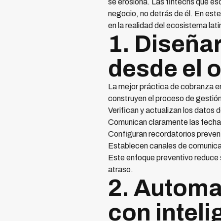
se erosiona. Las fintechs que es
negocio, no detrás de él. En est
en la realidad del ecosistema l
1. Diseña
desde el o
La mejor práctica de cobranza em
construyen el proceso de gestió
Verifican y actualizan los datos 
Comunican claramente las fechas
Configuran recordatorios preventi
Establecen canales de comunicació
Este enfoque preventivo reduce si
atraso.
2. Automa
con inteli