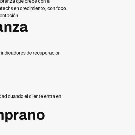
obranza que crece con el
intechs en crecimiento, con foco
mentación.
anza
s indicadores de recuperación
dad cuando el cliente entra en
emprano