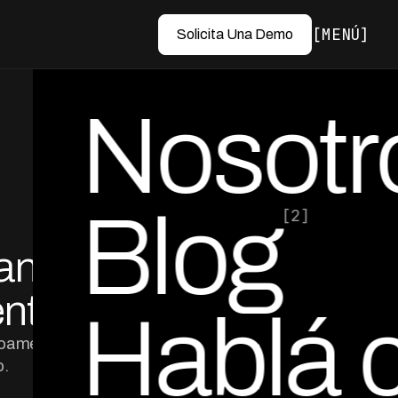
MENÚ
Solicita Una Demo
Nosotr
Blog
[2]
ranza
por Ed Escobar
Co-Founder & CEO
ento
Hablá 
inoamericanas
o.