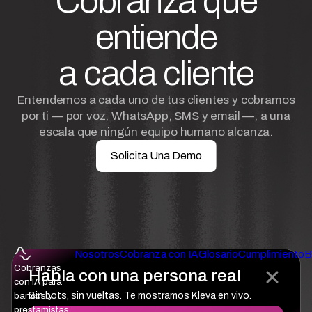
Cobranza que
entiende
a cada cliente
Entendemos a cada uno de tus clientes y cobramos
por ti — por voz, WhatsApp, SMS y email —, a una
escala que ningún equipo humano alcanza.
Solicita Una Demo
Nosotros
Cobranza con IA
Glosario
Cumplimiento
B
Cobranzas
Habla con una persona real
con IA para
bancos y
Sin bots, sin vueltas. Te mostramos Kleva en vivo.
prestamistas