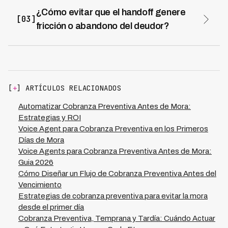
datos de empleabilidad, preferencias de comunicación y
¿Cómo evitar que el handoff genere
[03]
cualquier acuerdo verbal establecido. La pérdida de
fricción o abandono del deudor?
este contexto obliga al nuevo equipo a iniciar desde
La clave es mantener la personificación del contacto: el
cero, debilitando la confianza del deudor y aumentando
nuevo agente debe estar familiarizado con el historial
costos operativos significativamente. Con sistemas
previo y reconocer los esfuerzos anteriores del deudor,
inteligentes como los de Kleva, este traspaso es
iniciando con tono menos agresivo pero más formal que
automático y trazable, reduciendo costos de gestión en
en preventiva. Se recomienda usar un script de
un 70% mientras se preserva el historial completo que
[
+
] ARTÍCULOS RELACIONADOS
transición que valide el context y presente opciones de
sustenta mejores resultados de cobranza.
arreglo claras. Kleva utiliza IA para este handoff en
Automatizar Cobranza Preventiva Antes de Mora:
instituciones financieras de LATAM, monitoreando
Estrategias y ROI
automáticamente la calidad de la transición y ajustando
Voice Agent para Cobranza Preventiva en los Primeros
estrategias en tiempo real para mantener tasas de
Días de Mora
recuperación del 73%, minimizando la fricción inherente
Voice Agents para Cobranza Preventiva Antes de Mora:
a cambios de equipo.
Guia 2026
Cómo Diseñar un Flujo de Cobranza Preventiva Antes del
Vencimiento
Estrategias de cobranza preventiva para evitar la mora
desde el primer día
Cobranza Preventiva, Temprana y Tardía: Cuándo Actuar