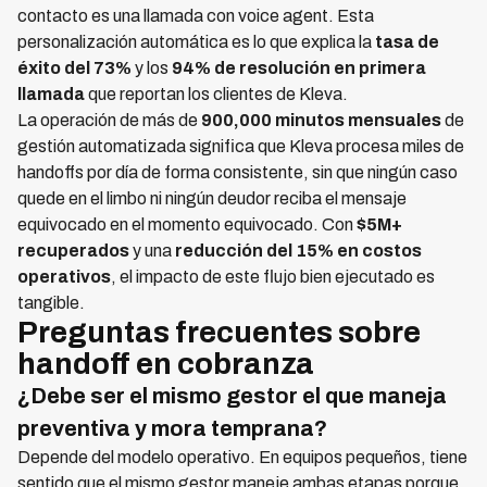
contacto es una llamada con voice agent. Esta
personalización automática es lo que explica la
tasa de
éxito del 73%
y los
94% de resolución en primera
llamada
que reportan los clientes de Kleva.
La operación de más de
900,000 minutos mensuales
de
gestión automatizada significa que Kleva procesa miles de
handoffs por día de forma consistente, sin que ningún caso
quede en el limbo ni ningún deudor reciba el mensaje
equivocado en el momento equivocado. Con
$5M+
recuperados
y una
reducción del 15% en costos
operativos
, el impacto de este flujo bien ejecutado es
tangible.
Preguntas frecuentes sobre
handoff en cobranza
¿Debe ser el mismo gestor el que maneja
preventiva y mora temprana?
Depende del modelo operativo. En equipos pequeños, tiene
sentido que el mismo gestor maneje ambas etapas porque