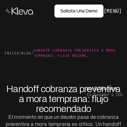
MENÚ
Solicita Una Demo
HANDOFF COBRANZA PREVENTIVA A MORA
INICIO
/
BLOG
/
TEMPRANA: FLUJO RECOME…
Handoff cobranza preventiva
por Ed Escobar
Co-Founder & CEO
a mora temprana: flujo
recomendado
El momento en que un deudor pasa de cobranza
preventiva a mora temprana es crítico. Un handoff