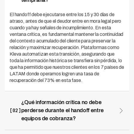
temprana?
El handoff debe ejecutarse entre los 15 y 30 días de
atraso, antes de que el deudor entre en mora legal pero
cuando ya hay señales de incumplimiento. En esta
ventana crítica, es fundamental mantener la continuidad
del contexto acumulado del cliente para preservar la
relación y maximizar recuperación. Plataformas como
Kleva automatizan esta transición, asegurando que
toda la información histórica se transfiera sin pérdida, lo
que ha permitido que nuestros clientes en los 7 países de
LATAM donde operamos logren una tasa de
recuperación del 73% en esta fase.
¿Qué información crítica no debe
[02]
perderse durante el handoff entre
equipos de cobranza?
Durante el handoff deben preservarse: intentos previos
de contacto, promesas de pago, razones del atraso,