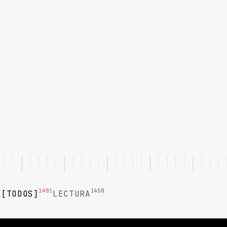
1481
1458
TODOS
LECTURA