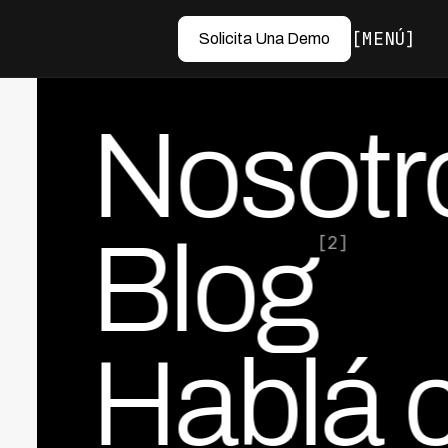
MENÚ
Solicita Una Demo
Nosotr
Blog
[2]
Hablá 