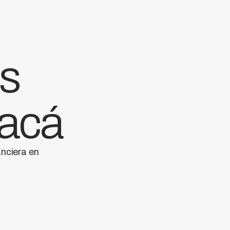
as
 acá
anciera en