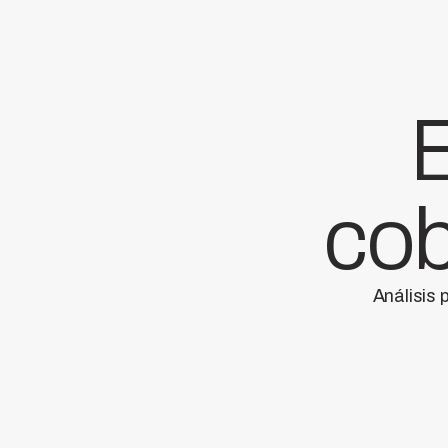
E
cob
Análisis 