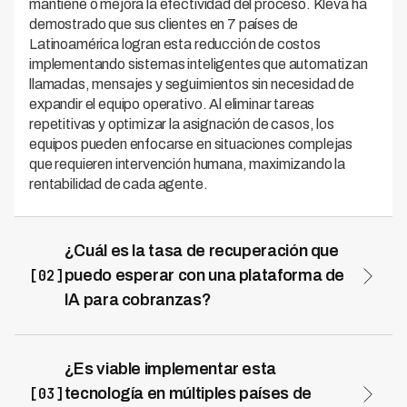
mantiene o mejora la efectividad del proceso. Kleva ha
demostrado que sus clientes en 7 países de
Latinoamérica logran esta reducción de costos
implementando sistemas inteligentes que automatizan
llamadas, mensajes y seguimientos sin necesidad de
expandir el equipo operativo. Al eliminar tareas
repetitivas y optimizar la asignación de casos, los
equipos pueden enfocarse en situaciones complejas
que requieren intervención humana, maximizando la
rentabilidad de cada agente.
¿Cuál es la tasa de recuperación que
[02]
puedo esperar con una plataforma de
IA para cobranzas?
Las plataformas modernas de cobranza con IA como
Kleva alcanzan tasas de recuperación del 73%, lo que
representa un aumento significativo comparado con
¿Es viable implementar esta
métodos tradicionales. Esta tasa se logra gracias a
[03]
tecnología en múltiples países de
algoritmos que identifican el mejor momento de