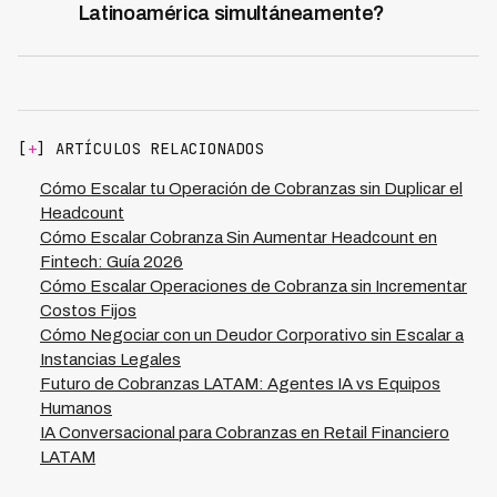
Latinoamérica simultáneamente?
contacto, personalizan mensajes según el perfil del
Sí, es totalmente viable escalar operaciones de
deudor y optimizan estrategias de negociación. Con
cobranza en múltiples países con una sola plataforma
esta efectividad, las financieras pueden recuperar más
tecnológica. Kleva opera en 7 países de Latinoamérica,
cartera sin necesidad de aumentar su personal
permitiendo que las organizaciones centraliicen la
operativo, generando un impacto directo en el margen
gestión de cobranzas en diferentes mercados desde un
de utilidad.
[
+
] ARTÍCULOS RELACIONADOS
único panel de control. Esto facilita la standarización de
procesos, la compartición de mejores prácticas entre
Cómo Escalar tu Operación de Cobranzas sin Duplicar el
equipos regionales y la reducción de costos de
Headcount
implementación, todo mientras se adapta a
Cómo Escalar Cobranza Sin Aumentar Headcount en
regulaciones locales y particularidades de cada
Fintech: Guía 2026
mercado.
Cómo Escalar Operaciones de Cobranza sin Incrementar
Costos Fijos
Cómo Negociar con un Deudor Corporativo sin Escalar a
Instancias Legales
Futuro de Cobranzas LATAM: Agentes IA vs Equipos
Humanos
IA Conversacional para Cobranzas en Retail Financiero
LATAM