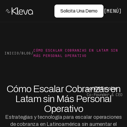
MENÚ
Solicita Una Demo
CÓMO ESCALAR COBRANZAS EN LATAM SIN
INICIO
/
BLOG
/
MÁS PERSONAL OPERATIVO
Cómo Escalar Cobranzas en
por Ed Escobar
Co-Founder & CEO
Latam sin Más Personal
Operativo
Estrategias y tecnología para escalar operaciones
de cobranza en Latinoamérica sin aumentar el