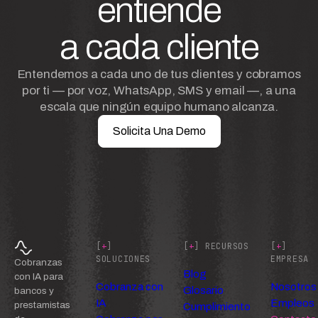
entiende
a cada cliente
Entendemos a cada uno de tus clientes y cobramos
por ti — por voz, WhatsApp, SMS y email —, a una
escala que ningún equipo humano alcanza.
Solicita Una Demo
[
+
]
[
+
] RECURSOS
[
+
]
SOLUCIONES
EMPRESA
Cobranzas
Blog
con IA para
Cobranza con
Nosotros
Glosario
bancos y
IA
Empleos
prestamistas
Cumplimiento