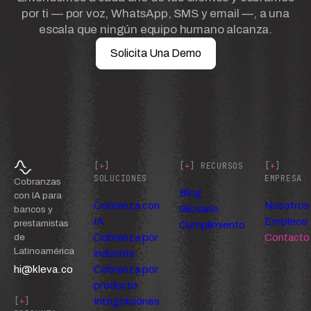
por ti — por voz, WhatsApp, SMS y email —, a una
escala que ningún equipo humano alcanza.
Solicita Una Demo
[
+
]
[
+
] RECURSOS
[
+
]
SOLUCIONES
EMPRESA
Cobranzas
Blog
con IA para
Cobranza con
Nosotros
Glosario
bancos y
IA
Empleos
prestamistas
Cumplimiento
Cobranza por
Contacto
de
Latinoamérica
industria
hi@kleva.co
Cobranza por
producto
Integraciones
[
+
]