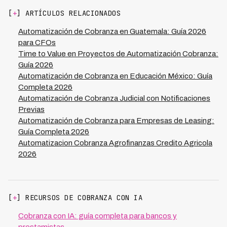
mensaje para cada contacto, resultando en
[
+
] ARTÍCULOS RELACIONADOS
interacciones más relevantes y menos intrusivas que
combinan eficiencia operacional con una experiencia
Automatización de Cobranza en Guatemala: Guía 2026
mejorada, contribuyendo a la tasa de recuperación del
para CFOs
73% que reportan nuestros usuarios.
Time to Value en Proyectos de Automatización Cobranza:
Guía 2026
Automatización de Cobranza en Educación México: Guía
Completa 2026
Automatización de Cobranza Judicial con Notificaciones
Previas
Automatización de Cobranza para Empresas de Leasing:
Guía Completa 2026
Automatizacion Cobranza Agrofinanzas Credito Agricola
2026
[
+
] RECURSOS DE COBRANZA CON IA
Cobranza con IA: guía completa para bancos y