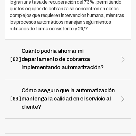
logran una tasa de recuperación del 73%, permitiendo
que los equipos de cobranza se concentren en casos
complejos que requieren intervención humana, mientras
los procesos automáticos manejan seguimientos
rutinarios de forma consistente y 24/7.
Cuánto podría ahorrar mi
[02]
departamento de cobranza
implementando automatización?
Los departamentos de cobranza pueden reducir costos
operacionales hasta un 70% al eliminar tareas manuales
repetitivas y optimizar la asignación de recursos. Kleva
Cómo aseguro que la automatización
opera en 7 países de LATAM, permitiendo a las
[03]
mantenga la calidad en el servicio al
organizaciones escalar sus operaciones de cobranza
cliente?
sin proporcional incremento en personal, mejorando
La automatización inteligente mejora la calidad al
márgenes mientras se mantiene o aumenta la
personalizar interacciones basadas en datos y patrones
efectividad de recuperación.
de comportamiento de cada deudor. Kleva utiliza IA
avanzada para determinar el mejor canal, momento y