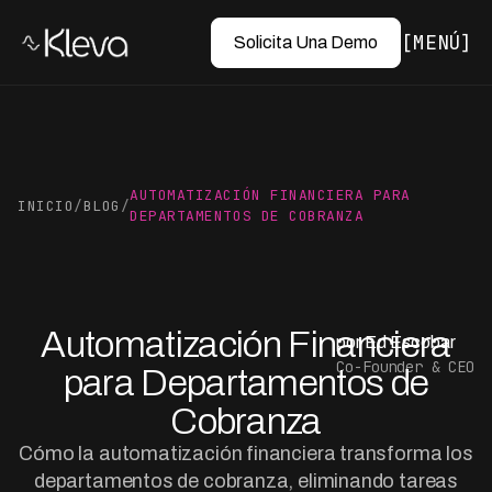
MENÚ
Solicita Una Demo
AUTOMATIZACIÓN FINANCIERA PARA
INICIO
/
BLOG
/
DEPARTAMENTOS DE COBRANZA
Automatización Financiera
por Ed Escobar
Co-Founder & CEO
para Departamentos de
Cobranza
Cómo la automatización financiera transforma los
departamentos de cobranza, eliminando tareas