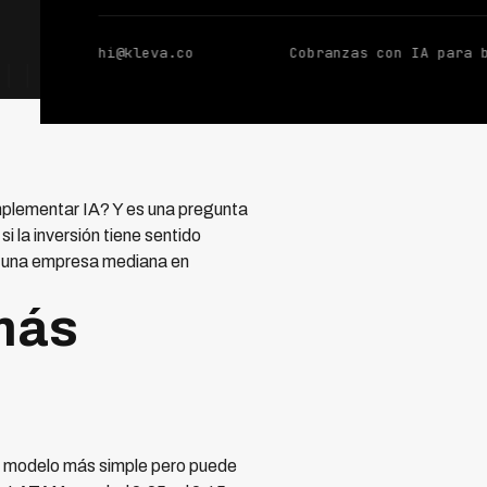
hi@kleva.co
Cobranzas con IA para 
mplementar IA? Y es una pregunta
 la inversión tiene sentido
ra una empresa mediana en
más
l modelo más simple pero puede