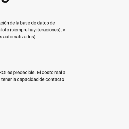
ción de la base de datos de
loto (siempre hay iteraciones), y
tes automatizados).
I es predecible. El costo real a
o tener la capacidad de contacto