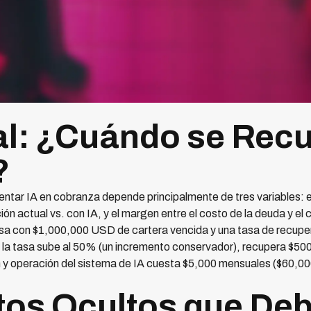
al: ¿Cuándo se Recu
?
mentar IA en cobranza depende principalmente de tres variables: 
ón actual vs. con IA, y el margen entre el costo de la deuda y el
a con $1,000,000 USD de cartera vencida y una tasa de recupe
 la tasa sube al 50% (un incremento conservador), recupera $50
n y operación del sistema de IA cuesta $5,000 mensuales ($60,000
os Ocultos que De