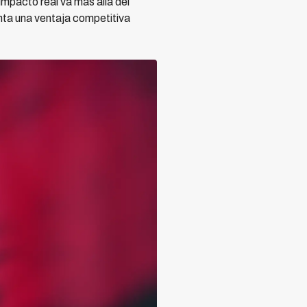
impacto real va más allá del
nta una ventaja competitiva