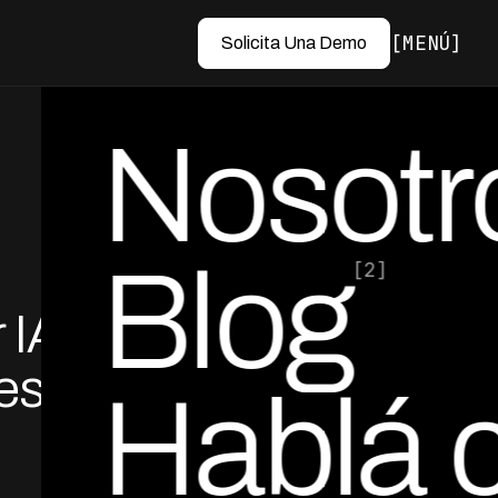
MENÚ
Solicita Una Demo
Nosotr
Blog
[2]
 IA en
por Ed Escobar
Co-Founder & CEO
esa
Hablá 