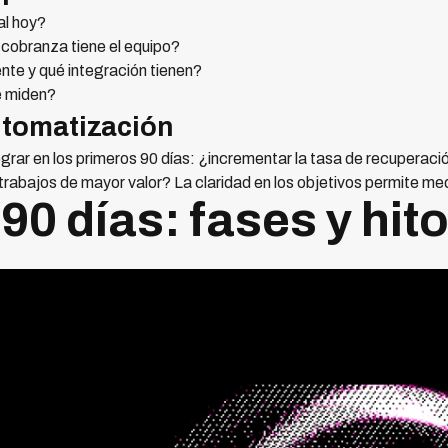
al hoy?
cobranza tiene el equipo?
te y qué integración tienen?
e miden?
utomatización
ograr en los primeros 90 días: ¿incrementar la tasa de recuperaci
trabajos de mayor valor? La claridad en los objetivos permite medi
 90 días: fases y hit