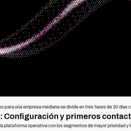
o para una empresa mediana se divide en tres fases de 30 días 
): Configuración y primeros contac
 la plataforma operativa con los segmentos de mayor prioridad y l