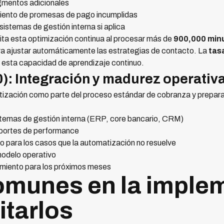
gmentos adicionales
miento de promesas de pago incumplidas
istemas de gestión interna si aplica
lita esta optimización continua al procesar más de
900,000 min
ara ajustar automáticamente las estrategias de contacto. La
tas
e esta capacidad de aprendizaje continuo.
0): Integración y madurez operativ
atización como parte del proceso estándar de cobranza y prepara
istemas de gestión interna (ERP, core bancario, CRM)
eportes de performance
do para los casos que la automatización no resuelve
modelo operativo
imiento para los próximos meses
omunes en la imple
itarlos