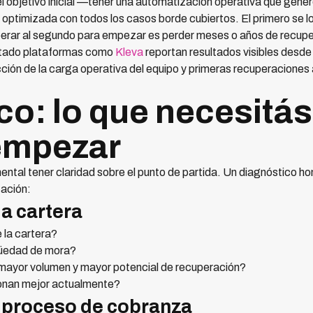
 el objetivo inicial —tener una automatización operativa que gener
timizada con todos los casos borde cubiertos. El primero se log
erar al segundo para empezar es perder meses o años de recup
tado plataformas como
Kleva
reportan resultados visibles desd
ción de la carga operativa del equipo y primeras recuperaciones a
co: lo que necesitás
empezar
ntal tener claridad sobre el punto de partida. Un diagnóstico h
tación:
la cartera
 la cartera?
igüedad de mora?
mayor volumen y mayor potencial de recuperación?
onan mejor actualmente?
l proceso de cobranza