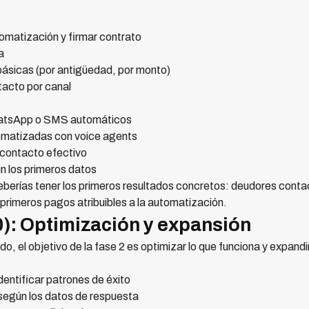
omatización y firmar contrato
a
ásicas (por antigüedad, por monto)
ntacto por canal
WhatsApp o SMS automáticos
tomatizadas con voice agents
 contacto efectivo
n los primeros datos
, deberías tener los primeros resultados concretos: deudores co
rimeros pagos atribuibles a la automatización.
0): Optimización y expansión
do, el objetivo de la fase 2 es optimizar lo que funciona y expan
identificar patrones de éxito
 según los datos de respuesta