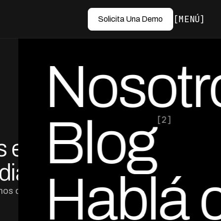
MENÚ
Solicita Una Demo
Nosotr
Blog
[2]
s en 90
por Ed Escobar
Co-Founder & CEO
edianas
Hablá 
nos de 90 días