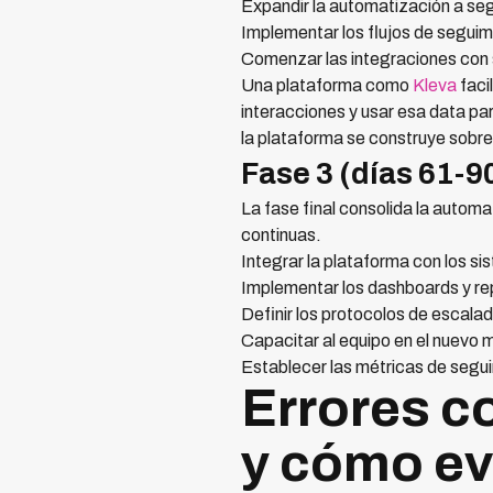
Expandir la automatización a se
Implementar los flujos de segui
Comenzar las integraciones con s
Una plataforma como
Kleva
faci
interacciones y usar esa data p
la plataforma se construye sobr
Fase 3 (días 61-9
La fase final consolida la autom
continuas.
Integrar la plataforma con los s
Implementar los dashboards y r
Definir los protocolos de escala
Capacitar al equipo en el nuevo 
Establecer las métricas de segu
Errores c
y cómo ev