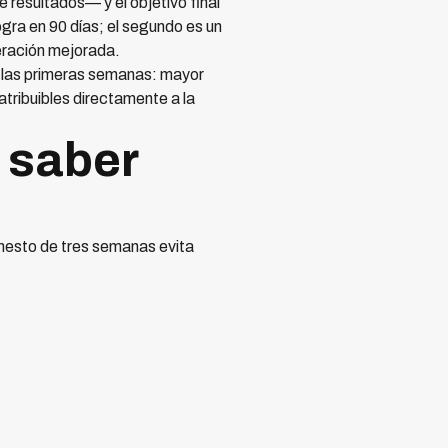
e resultados— y el objetivo final
ra en 90 días; el segundo es un
eración mejorada.
e las primeras semanas: mayor
tribuibles directamente a la
 saber
onesto de tres semanas evita