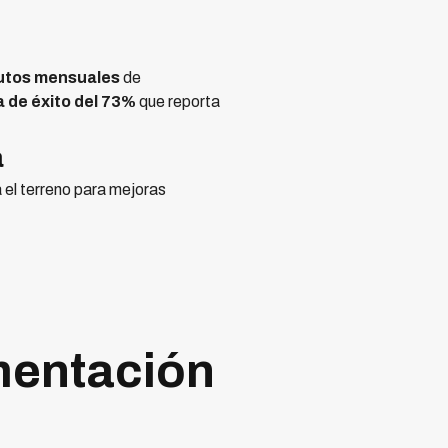
utos mensuales
de
a de éxito del 73%
que reporta
a
 el terreno para mejoras
mentación