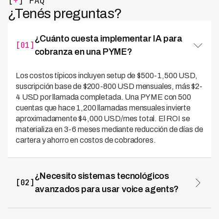
[
+
] FAQ
¿Tenés preguntas?
¿Cuánto cuesta implementar IA para
[01]
cobranza en una PYME?
Los costos típicos incluyen setup de $500-1,500 USD,
suscripción base de $200-800 USD mensuales, más $2-
4 USD por llamada completada. Una PYME con 500
cuentas que hace 1,200 llamadas mensuales invierte
aproximadamente $4,000 USD/mes total. El ROI se
materializa en 3-6 meses mediante reducción de días de
cartera y ahorro en costos de cobradores.
¿Necesito sistemas tecnológicos
[02]
avanzados para usar voice agents?
No, puedes comenzar con Excel o Google Sheets para
gestionar tu cartera. Los proveedores modernos