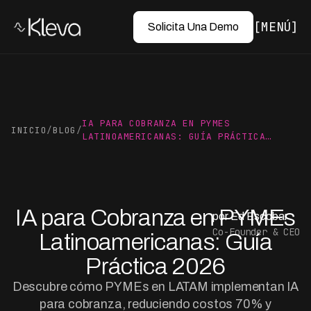
MENÚ
Solicita Una Demo
IA PARA COBRANZA EN PYMES
INICIO
/
BLOG
/
LATINOAMERICANAS: GUÍA PRÁCTICA…
IA para Cobranza en PYMEs
por Ed Escobar
Co-Founder & CEO
Latinoamericanas: Guía
Práctica 2026
Descubre cómo PYMEs en LATAM implementan IA
para cobranza, reduciendo costos 70% y