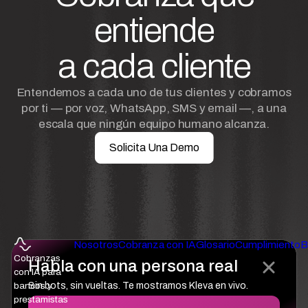
entiende
a cada cliente
Entendemos a cada uno de tus clientes y cobramos
por ti — por voz, WhatsApp, SMS y email —, a una
escala que ningún equipo humano alcanza.
Solicita Una Demo
Nosotros
Cobranza con IA
Glosario
Cumplimiento
B
Cobranzas
Habla con una persona real
con IA para
bancos y
Sin bots, sin vueltas. Te mostramos Kleva en vivo.
prestamistas