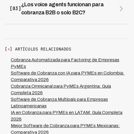
permiten carga manual de datos y descarga de
¿Los voice agents funcionan para
[03]
resultados sin integraciones complejas. Conforme
cobranza B2B o solo B2C?
creces, puedes agregar integraciones con CRM o ERP,
Funcionan excelentemente para B2B, especialmente
pero no son requisito inicial para operaciones con menos
en segmentos mid-market (empresas medianas). El
de 1,000 cuentas.
tono profesional y capacidad de negociar planes de
pago los hace ideales para distribuidoras, mayoristas y
proveedores de servicios. Kleva mantiene 73% de tasa
[
+
] ARTÍCULOS RELACIONADOS
de éxito en contextos tanto B2B como B2C en 7 países
de LATAM.
Cobranza Automatizada para Factoring de Empresas
PyMEs
Software de Cobranza con IA para PYMEs en Colombia:
Comparativa 2026
Cobranza Omnicanal para PyMEs Argentina: Guía
Completa 2026
Software de Cobranza Multipaís para Empresas
Latinoamericanas
IA en Cobranza para PYMEs en LATAM: Guía Completa
2026
Mejor Software de Cobranza para PYMEs Mexicanas:
Comparativa 2026