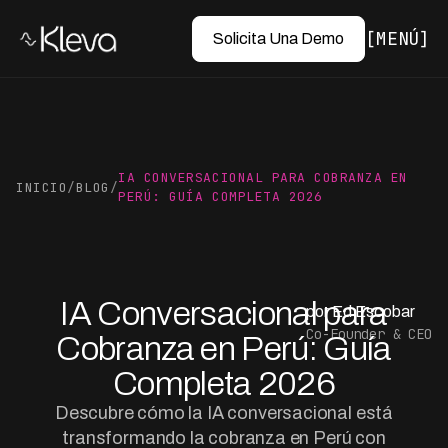
MENÚ
Solicita Una Demo
IA CONVERSACIONAL PARA COBRANZA EN
INICIO
/
BLOG
/
PERÚ: GUÍA COMPLETA 2026
IA Conversacional para
por Ed Escobar
Co-Founder & CEO
Cobranza en Perú: Guía
Completa 2026
Descubre cómo la IA conversacional está
transformando la cobranza en Perú con