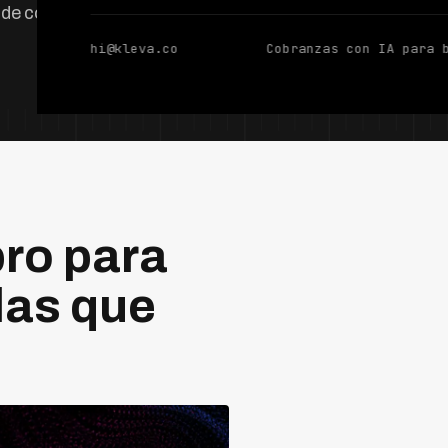
 de cobranza.
hi@kleva.co
Cobranzas con IA para 
ro para
las que