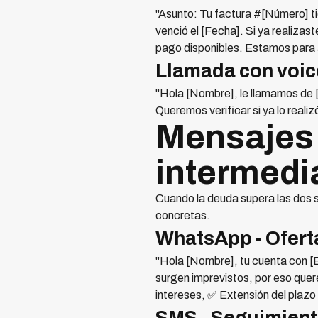
"Asunto: Tu factura #[Número] t
venció el [Fecha]. Si ya realizas
pago disponibles. Estamos para
Llamada con voic
"Hola [Nombre], le llamamos de 
Queremos verificar si ya lo real
Mensajes 
intermedi
Cuando la deuda supera las dos 
concretas.
WhatsApp - Ofert
"Hola [Nombre], tu cuenta con [
surgen imprevistos, por eso que
intereses, ✅ Extensión del plazo