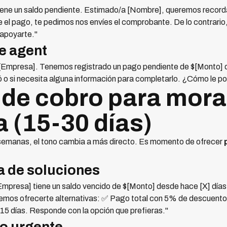
iene un saldo pendiente. Estimado/a [Nombre], queremos recorda
te el pago, te pedimos nos envíes el comprobante. De lo contrario
 apoyarte."
e agent
[Empresa]. Tenemos registrado un pago pendiente de $[Monto] q
izó o si necesita alguna información para completarlo. ¿Cómo le
de cobro para mora
a (15-30 días)
semanas, el tono cambia a más directo. Es momento de ofrecer
a de soluciones
Empresa] tiene un saldo vencido de $[Monto] desde hace [X] dí
remos ofrecerte alternativas: ✅ Pago total con 5% de descuento,
 15 días. Responde con la opción que prefieras."