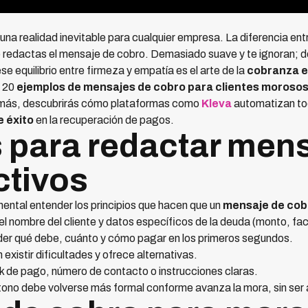
 una realidad inevitable para cualquier empresa. La diferencia ent
edactas el mensaje de cobro. Demasiado suave y te ignoran; de
se equilibrio entre firmeza y empatía es el arte de la
cobranza e
e 20
ejemplos de mensajes de cobro para clientes moroso
demás, descubrirás cómo plataformas como
Kleva
automatizan to
e éxito
en la recuperación de pagos.
s para redactar men
ctivos
ental entender los principios que hacen que un
mensaje de co
l nombre del cliente y datos específicos de la deuda (monto, fac
der qué debe, cuánto y cómo pagar en los primeros segundos.
istir dificultades y ofrece alternativas.
ink de pago, número de contacto o instrucciones claras.
 tono debe volverse más formal conforme avanza la mora, sin ser 