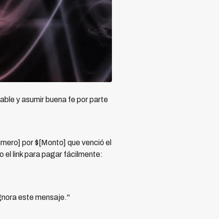
able y asumir buena fe por parte
ero] por $[Monto] que venció el
 el link para pagar fácilmente:
ignora este mensaje."