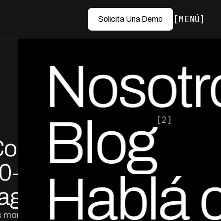
MENÚ
Solicita Una Demo
Nosotr
Blog
[2]
Cobro
por Ed Escobar
Co-Founder & CEO
20+
Hablá 
Pagos
s morosos.