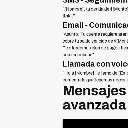
SMS - Seguimient
"[Nombre], tu deuda de $[Monto] 
[link]."
Email - Comunicac
"Asunto: Tu cuenta requiere ate
sobre tu saldo vencido de $[Mont
Te ofrecemos plan de pagos flex
para coordinar."
Llamada con voic
"Hola [Nombre], le llamo de [Emp
comentarle que tenemos opciones 
Mensajes 
avanzada 