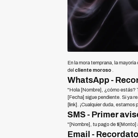
En la mora temprana, la mayoría 
del
cliente moroso
.
WhatsApp - Reco
"Hola [Nombre], ¿cómo estás? T
[Fecha] sigue pendiente. Si ya re
[link]. ¡Cualquier duda, estamos 
SMS - Primer avis
"[Nombre], tu pago de $[Monto] a
Email - Recordato