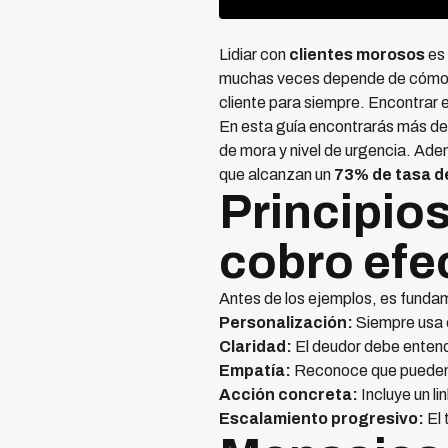
Lidiar con
clientes morosos
es
muchas veces depende de cómo r
cliente para siempre. Encontrar e
En esta guía encontrarás más d
de mora y nivel de urgencia. A
que alcanzan un
73% de tasa d
Principio
cobro efe
Antes de los ejemplos, es fundam
Personalización:
Siempre usa e
Claridad:
El deudor debe enten
Empatía:
Reconoce que pueden ex
Acción concreta:
Incluye un l
Escalamiento progresivo:
El