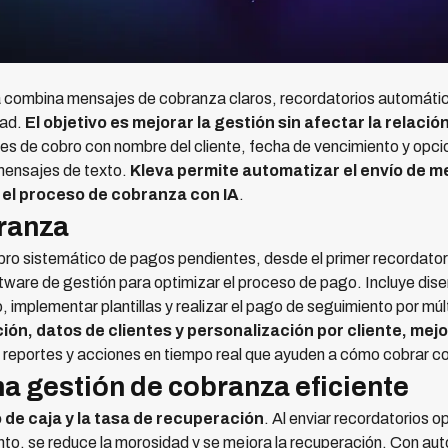
 combina mensajes de cobranza claros, recordatorios automátic
dad.
El objetivo es mejorar la gestión sin afectar la relaci
es de cobro con nombre del cliente, fecha de vencimiento y opc
 mensajes de texto.
Kleva permite automatizar el envío de m
 el proceso de cobranza con IA
.
branza
ro sistemático de pagos pendientes, desde el primer recordator
tware de gestión para optimizar el proceso de pago. Incluye dis
 implementar plantillas y realizar el pago de seguimiento por múl
ón, datos de clientes y personalización por cliente, mej
, reportes y acciones en tiempo real que ayuden a cómo cobrar co
a gestión de cobranza eficiente
 de caja y la tasa de recuperación
. Al enviar recordatorios 
to, se reduce la morosidad y se mejora la recuperación. Con aut