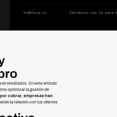
hi@kleva.co
Cobranzas con IA para 
y
bro
en resultados. En este artículo
ómo optimizar la gestión de
s por cobrar, empresas han
endo la relación con tus clientes