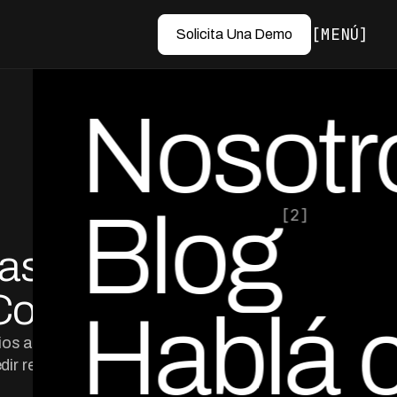
MENÚ
Solicita Una Demo
Nosotr
Blog
[2]
las y
por Ed Escobar
Co-Founder & CEO
Cobro
Hablá 
orios automáticos
ir resultados y