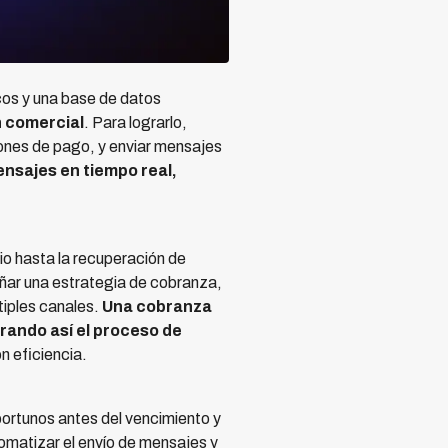
os y una base de datos
ón comercial
. Para lograrlo,
iones de pago, y enviar mensajes
ensajes en tiempo real,
io hasta la recuperación de
eñar una estrategia de cobranza,
tiples canales.
Una cobranza
orando así el proceso de
n eficiencia.
oportunos antes del vencimiento y
omatizar el envío de mensajes y