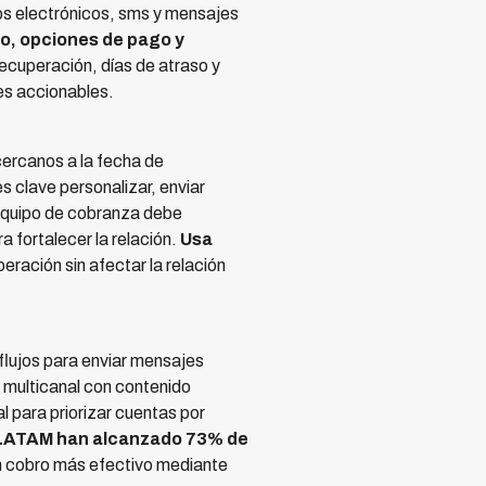
os electrónicos, sms y mensajes
o, opciones de pago y
ecuperación, días de atraso y
es accionables.
cercanos a la fecha de
 clave personalizar, enviar
 equipo de cobranza debe
 fortalecer la relación.
Usa
peración sin afectar la relación
flujos para enviar mensajes
 multicanal con contenido
 para priorizar cuentas por
 LATAM han alcanzado 73% de
un cobro más efectivo mediante