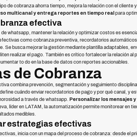
ipo de cobranza ahorra tiempo, mejora la relación con el cliente
so multicanal y entrega reportes en tiempo real
para optim
obranza efectiva
de whatsapp, mantener la relación y optimizar costos es esencial
 efectivas como cobranza preventiva, recordatorios automáticos
te. Se busca mejorar la gestión mediante plantilla adaptables, 
iten realizar el pago. También es crítico fortalecer la relación a
umentar to do en la base de datos con reportes accionables.
as de Cobranza
tiva combina prevención, segmentación y seguimiento disciplin
 define cuándo enviar recordatorios de pago y por qué canal, y es
morosidad a través de whatsapp.
Personalizar los mensajes y
eva, líder en LATAM, la automatización permite monitorear en tie
sultados medibles.
 estrategias efectivas
ctivas, inicia con un mapa del proceso de cobranza: desde el pr