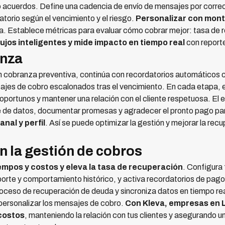
o acuerdos. Define una cadencia de envío de mensajes por corre
atorio según el vencimiento y el riesgo.
Personalizar con mont
a. Establece métricas para evaluar cómo cobrar mejor: tasa de r
lujos inteligentes y mide impacto en tiempo real
con report
anza
n cobranza preventiva, continúa con recordatorios automáticos 
jes de cobro escalonados tras el vencimiento. En cada etapa, es
oportunos y mantener una relación con el cliente respetuosa. El
se de datos, documentar promesas y agradecer el pronto pago para
anal y perfil
. Así se puede optimizar la gestión y mejorar la recu
n la gestión de cobros
mpos y costos y eleva la tasa de recuperación
. Configura 
orte y comportamiento histórico, y activa recordatorios de pago
oceso de recuperación de deuda y sincroniza datos en tiempo real
y personalizar los mensajes de cobro.
Con Kleva, empresas en
costos
, manteniendo la relación con tus clientes y asegurando 