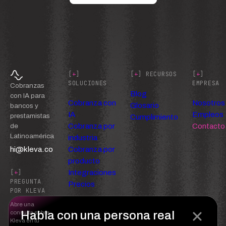
[
+
]
[
+
] RECURSOS
[
+
]
SOLUCIONES
EMPRESA
Cobranzas
Blog
con IA para
Cobranza con
Nosotros
Glosario
bancos y
IA
Empleos
prestamistas
Cumplimiento
Cobranza por
Contacto
de
Latinoamérica
industria
hi@kleva.co
Cobranza por
producto
Integraciones
[
+
]
PREGUNTA
Precios
POR KLEVA
Abre una
Habla con una persona real
consulta sobre
Kleva en tu