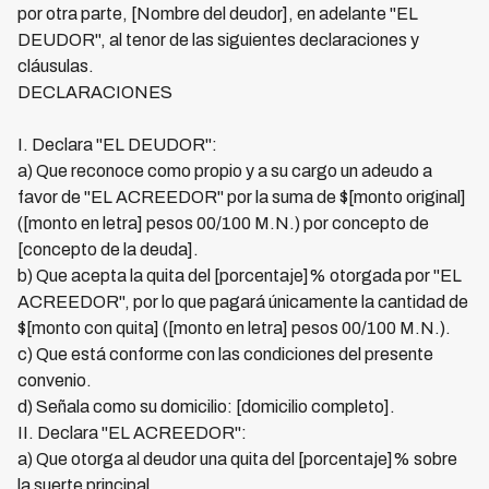
por otra parte, [Nombre del deudor], en adelante "EL
DEUDOR", al tenor de las siguientes declaraciones y
cláusulas.
DECLARACIONES
I. Declara "EL DEUDOR":
a) Que reconoce como propio y a su cargo un adeudo a
favor de "EL ACREEDOR" por la suma de $[monto original]
([monto en letra] pesos 00/100 M.N.) por concepto de
[concepto de la deuda].
b) Que acepta la quita del [porcentaje]% otorgada por "EL
ACREEDOR", por lo que pagará únicamente la cantidad de
$[monto con quita] ([monto en letra] pesos 00/100 M.N.).
c) Que está conforme con las condiciones del presente
convenio.
d) Señala como su domicilio: [domicilio completo].
II. Declara "EL ACREEDOR":
a) Que otorga al deudor una quita del [porcentaje]% sobre
la suerte principal.