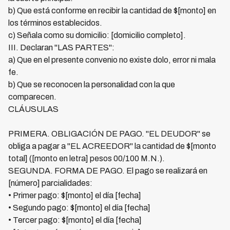
b) Que está conforme en recibir la cantidad de $[monto] en
los términos establecidos.
c) Señala como su domicilio: [domicilio completo].
III. Declaran "LAS PARTES":
a) Que en el presente convenio no existe dolo, error ni mala
fe.
b) Que se reconocen la personalidad con la que
comparecen.
CLÁUSULAS
PRIMERA. OBLIGACIÓN DE PAGO. "EL DEUDOR" se
obliga a pagar a "EL ACREEDOR" la cantidad de $[monto
total] ([monto en letra] pesos 00/100 M.N.).
SEGUNDA. FORMA DE PAGO. El pago se realizará en
[número] parcialidades:
• Primer pago: $[monto] el día [fecha]
• Segundo pago: $[monto] el día [fecha]
• Tercer pago: $[monto] el día [fecha]