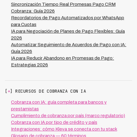
meticulosamente estos términos desde el inicio,
Sincronización Tiempo Real Promesas Pago CRM
reduces conflictos posteriores y facilitas la cobranza.
Cobranza: Guía 2026
Herramientas como Kleva operan en 7 países
Recordatorios de Pago Automatizados por WhatsApp
latinoamericanos estandarizando estos requisitos y
para Cuotas
manteniendo trazabilidad completa de cada acuerdo, lo
IA para Negociación de Planes de Pago Flexibles: Guía
que contribuye a su tasa de recuperación del 73% en
2026
deudas vencidas.
Automatizar Seguimiento de Acuerdos de Pago con IA:
Guía 2026
IA para Reducir Abandono en Promesas de Pago:
Estrategias 2026
[
+
] RECURSOS DE COBRANZA CON IA
Cobranza con IA: guía completa para bancos y
prestamistas
Cumplimiento de cobranza por país (marco regulatorio)
Cobranza con IA por tipo de crédito y país
Integraciones: cómo Kleva se conecta con tu stack
Glosario de cobranza — 60 términos