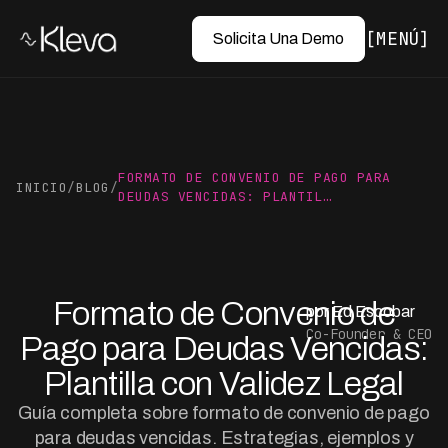
MENÚ
Solicita Una Demo
FORMATO DE CONVENIO DE PAGO PARA
INICIO
/
BLOG
/
DEUDAS VENCIDAS: PLANTIL…
Formato de Convenio de
por Ed Escobar
Co-Founder & CEO
Pago para Deudas Vencidas:
Plantilla con Validez Legal
Guía completa sobre formato de convenio de pago
para deudas vencidas. Estrategias, ejemplos y