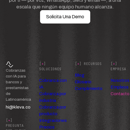
por ti — por voz, WhatsApp, SMS y email —, a una
escala que ningún equipo humano alcanza.
Solicita Una Demo
[
+
]
[
+
] RECURSOS
[
+
]
SOLUCIONES
EMPRESA
Cobranzas
Blog
con IA para
Cobranza con
Nosotros
Glosario
bancos y
IA
Empleos
prestamistas
Cumplimiento
Cobranza por
Contacto
de
Latinoamérica
industria
hi@kleva.co
Cobranza por
producto
Integraciones
[
+
]
PREGUNTA
Precios