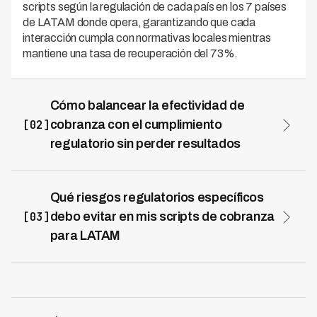
scripts según la regulación de cada país en los 7 países
de LATAM donde opera, garantizando que cada
interacción cumpla con normativas locales mientras
mantiene una tasa de recuperación del 73%.
Cómo balancear la efectividad de
[02]
cobranza con el cumplimiento
regulatorio sin perder resultados
El balance se logra diseñando scripts que sean
persuasivos pero empáticos, enfocados en soluciones
en lugar de amenazas, y que respeten los tiempos y
Qué riesgos regulatorios específicos
métodos de contacto permitidos por ley. Las
[03]
debo evitar en mis scripts de cobranza
herramientas de IA pueden personalizar el mensaje
para LATAM
según el perfil del deudor y su capacidad de pago,
Los principales riesgos incluyen contactos fuera de
mejorando conversiones sin aumentar quejas
horarios permitidos, falta de confirmación de identidad,
regulatorias. Kleva demuestra que este enfoque es
divulgación de información a terceros no autorizados,
viable: sus clientes logran reducir costos operacionales
lenguaje amenazante, y ausencia de opciones de
hasta 70% mientras mantienen tasas de recuperación
resolución. También debe evitarse contactar al deudor
competitivas, porque la automatización inteligente