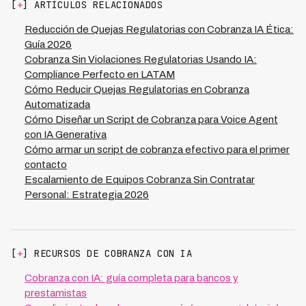
[
+
] ARTÍCULOS RELACIONADOS
en su lugar de trabajo sin consentimiento previo y
optimiza cada contacto.
ofrecer plazos irreales de pago. Implementar una
Reducción de Quejas Regulatorias con Cobranza IA Ética:
plataforma especializada como Kleva permite auditar
Guía 2026
automáticamente cada script y llamada, asegurando
Cobranza Sin Violaciones Regulatorias Usando IA:
cumplimiento regulatorio en todos los mercados de
Compliance Perfecto en LATAM
LATAM mientras se mantiene la operación eficiente y
Cómo Reducir Quejas Regulatorias en Cobranza
rentable.
Automatizada
Cómo Diseñar un Script de Cobranza para Voice Agent
con IA Generativa
Cómo armar un script de cobranza efectivo para el primer
contacto
Escalamiento de Equipos Cobranza Sin Contratar
Personal: Estrategia 2026
[
+
] RECURSOS DE COBRANZA CON IA
Cobranza con IA: guía completa para bancos y
prestamistas