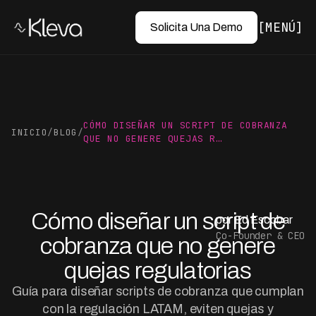
MENÚ
Solicita Una Demo
CÓMO DISEÑAR UN SCRIPT DE COBRANZA
INICIO
/
BLOG
/
QUE NO GENERE QUEJAS R…
Cómo diseñar un script de
por Ed Escobar
Co-Founder & CEO
cobranza que no genere
quejas regulatorias
Guía para diseñar scripts de cobranza que cumplan
con la regulación LATAM, eviten quejas y