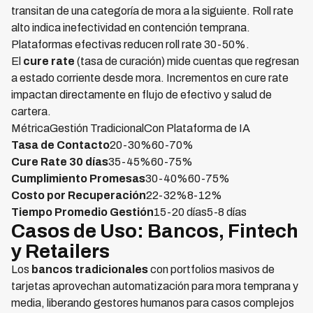
transitan de una categoría de mora a la siguiente. Roll rate
alto indica inefectividad en contención temprana.
Plataformas efectivas reducen roll rate 30-50%.
El
cure rate
(tasa de curación) mide cuentas que regresan
a estado corriente desde mora. Incrementos en cure rate
impactan directamente en flujo de efectivo y salud de
cartera.
MétricaGestión TradicionalCon Plataforma de IA
Tasa de Contacto
20-30%60-70%
Cure Rate 30 días
35-45%60-75%
Cumplimiento Promesas
30-40%60-75%
Costo por Recuperación
22-32%8-12%
Tiempo Promedio Gestión
15-20 días5-8 días
Casos de Uso: Bancos, Fintech
y Retailers
Los
bancos tradicionales
con portfolios masivos de
tarjetas aprovechan automatización para mora temprana y
media, liberando gestores humanos para casos complejos