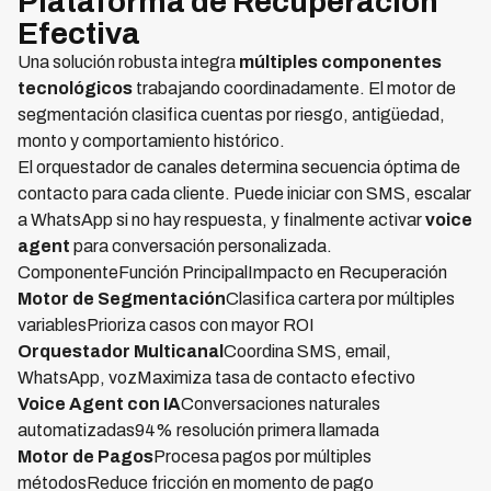
Plataforma de Recuperación
Efectiva
Una solución robusta integra
múltiples componentes
tecnológicos
trabajando coordinadamente. El motor de
segmentación clasifica cuentas por riesgo, antigüedad,
monto y comportamiento histórico.
El orquestador de canales determina secuencia óptima de
contacto para cada cliente. Puede iniciar con SMS, escalar
a WhatsApp si no hay respuesta, y finalmente activar
voice
agent
para conversación personalizada.
ComponenteFunción PrincipalImpacto en Recuperación
Motor de Segmentación
Clasifica cartera por múltiples
variablesPrioriza casos con mayor ROI
Orquestador Multicanal
Coordina SMS, email,
WhatsApp, vozMaximiza tasa de contacto efectivo
Voice Agent con IA
Conversaciones naturales
automatizadas94% resolución primera llamada
Motor de Pagos
Procesa pagos por múltiples
métodosReduce fricción en momento de pago