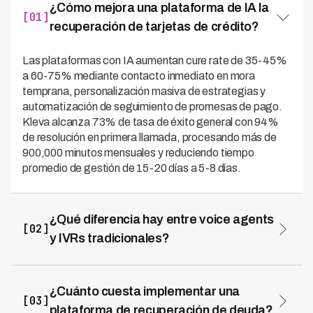
¿Cómo mejora una plataforma de IA la
[01]
recuperación de tarjetas de crédito?
Las plataformas con IA aumentan cure rate de 35-45%
a 60-75% mediante contacto inmediato en mora
temprana, personalización masiva de estrategias y
automatización de seguimiento de promesas de pago.
Kleva alcanza 73% de tasa de éxito general con 94%
de resolución en primera llamada, procesando más de
900,000 minutos mensuales y reduciendo tiempo
promedio de gestión de 15-20 días a 5-8 días.
¿Qué diferencia hay entre voice agents
[02]
y IVRs tradicionales?
Los voice agents con IA mantienen conversaciones
naturales adaptándose al contexto y emociones del
cliente, mientras IVRs tradicionales usan menús rígidos
¿Cuánto cuesta implementar una
[03]
con opciones limitadas. Los voice agents comprenden
plataforma de recuperación de deuda?