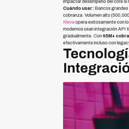
impactar desempeño del core si 
Cuándo usar:
Bancos grandes co
cobranza. Volumen alto (500,000+
Kleva
opera exitosamente con los
modernos usan integración API t
gradualmente. Con
$5M+ cobr
efectivamente incluso con legac
Tecnologí
Integraci