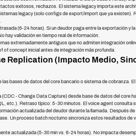
ctos exitosos, rechazos. El sistema legacy importa este archivo
istemas legacy (solo configs de export/import que ya existen). 
.
trasada (6-24 horas). Si un deudor paga entre la exportación y la 
o hay validación en tiempo real de información.
mas extremadamente antiguos que no admiten integración onli
 of concept inicial antes de integración más profunda.
e Replication (Impacto Medio, Sin
de las bases de datos del core bancario o sistema de cobranza. E
ua (CDC - Change Data Capture) desde base de datos del core ha
etc.). Retraso típico: 5-30 minutos. El voice agent consulta s
formación actualizada del deudor durante la llamada. Después de
ase. Un proceso batch nocturno sincroniza estos resultados de vu
ente actualizada (5-30 min vs. 6-24 horas). No impacta desempe