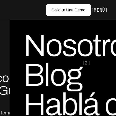
MENÚ
Solicita Una Demo
Nosotr
Blog
[2]
con
por Ed Escobar
Co-Founder & CEO
 Guía
Hablá 
istemas legacy