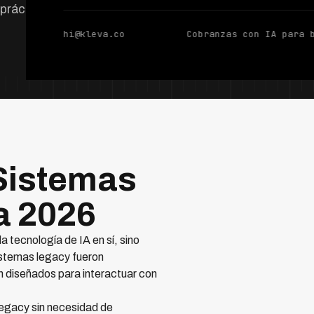
 prácticas.
hi@kleva.co
Cobranzas con IA para 
 Sistemas
a 2026
a tecnología de IA en sí, sino
istemas legacy fueron
 diseñados para interactuar con
legacy sin necesidad de