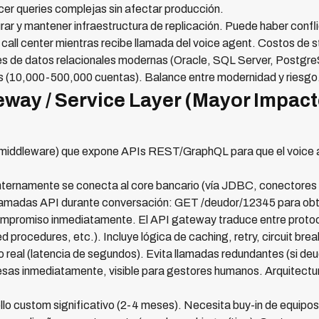
acer queries complejas sin afectar producción.
ar y mantener infraestructura de replicación. Puede haber conflic
call center mientras recibe llamada del voice agent. Costos de 
 de datos relacionales modernas (Oracle, SQL Server, Postgr
 (10,000-500,000 cuentas). Balance entre modernidad y riesgo
eway / Service Layer (Mayor Impact
(middleware) que expone APIs REST/GraphQL para que el voice a
nternamente se conecta al core bancario (vía JDBC, conectores 
e llamadas API durante conversación: GET /deudor/12345 para ob
compromiso inmediatamente. El API gateway traduce entre pro
procedures, etc.). Incluye lógica de caching, retry, circuit break
 real (latencia de segundos). Evita llamadas redundantes (si de
esas inmediatamente, visible para gestores humanos. Arquitectu
lo custom significativo (2-4 meses). Necesita buy-in de equipos