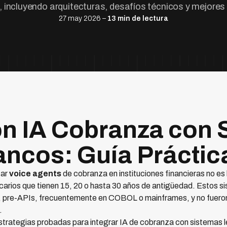
 incluyendo arquitecturas, desafíos técnicos y mejores
27 may 2026 –
13 min de lectura
ón IA Cobranza con
ncos: Guía Práctic
tar
voice agents
de cobranza en instituciones financieras no es l
carios que tienen 15, 20 o hasta 30 años de antigüedad. Estos s
d, pre-APIs, frecuentemente en COBOL o mainframes, y no fueron
.
estrategias probadas para integrar IA de cobranza con sistemas 