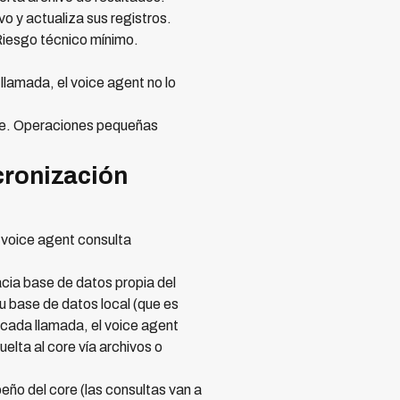
 y actualiza sus registros.
Riesgo técnico mínimo.
llamada, el voice agent no lo
ne. Operaciones pequeñas
cronización
l voice agent consulta
cia base de datos propia del
u base de datos local (que es
 cada llamada, el voice agent
elta al core vía archivos o
ño del core (las consultas van a