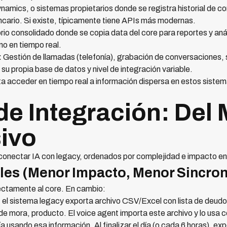
amics, o sistemas propietarios donde se registra historial de c
ncario. Si existe, típicamente tiene APIs más modernas.
io consolidado donde se copia data del core para reportes y anál
no en tiempo real.
:
Gestión de llamadas (telefonía), grabación de conversaciones, 
u propia base de datos y nivel de integración variable.
ita acceder en tiempo real a información dispersa en estos sist
de Integración: Del
ivo
 conectar IA con legacy, ordenados por complejidad e impacto en
iles (Menor Impacto, Menor Sincron
rectamente al core. En cambio:
 el sistema legacy exporta archivo CSV/Excel con lista de deud
e mora, producto. El voice agent importa este archivo y lo usa 
a usando esa información. Al finalizar el día (o cada 6 horas), ex