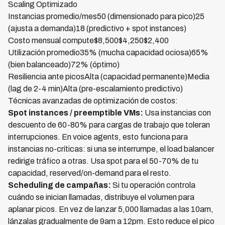
Scaling Optimizado
Instancias promedio/mes50 (dimensionado para pico)25
(ajusta a demanda)18 (predictivo + spot instances)
Costo mensual compute$8,500$4,250$2,400
Utilización promedio35% (mucha capacidad ociosa)65%
(bien balanceado)72% (óptimo)
Resiliencia ante picosAlta (capacidad permanente)Media
(lag de 2-4 min)Alta (pre-escalamiento predictivo)
Técnicas avanzadas de optimización de costos:
Spot instances / preemptible VMs:
Usa instancias con
descuento de 60-80% para cargas de trabajo que toleran
interrupciones. En voice agents, esto funciona para
instancias no-críticas: si una se interrumpe, el load balancer
redirige tráfico a otras. Usa spot para el 50-70% de tu
capacidad, reserved/on-demand para el resto.
Scheduling de campañas:
Si tu operación controla
cuándo se inician llamadas, distribuye el volumen para
aplanar picos. En vez de lanzar 5,000 llamadas a las 10am,
lánzalas gradualmente de 9am a 12pm. Esto reduce el pico