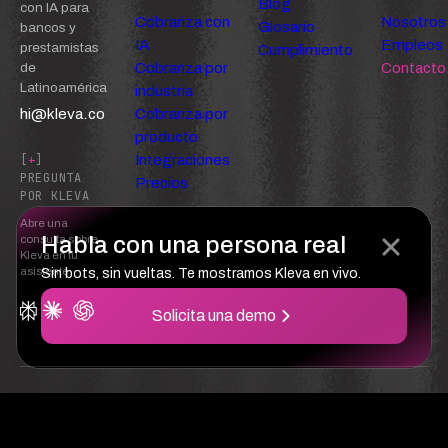
Blog
con IA para
Cobranza con
Nosotros
Glosario
bancos y
IA
Empleos
prestamistas
Cumplimiento
Cobranza por
Contacto
de
Latinoamérica
industria
hi@kleva.co
Cobranza por
producto
Integraciones
[
+
]
PREGUNTA
Precios
POR KLEVA
Abre una
Habla con una persona real
consulta sobre
Kleva en tu
asistente
Sin bots, sin vueltas. Te mostramos Kleva en vivo.
Solicita una demo
Confianza
Privacidad
Términos del servicio