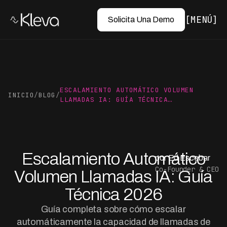
MENÚ
Solicita Una Demo
ESCALAMIENTO AUTOMÁTICO VOLUMEN
INICIO
/
BLOG
/
LLAMADAS IA: GUÍA TÉCNICA…
Escalamiento Automático
por Ed Escobar
Co-Founder & CEO
Volumen Llamadas IA: Guía
Técnica 2026
Guía completa sobre cómo escalar
automáticamente la capacidad de llamadas de