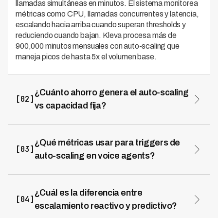
llamadas simultáneas en minutos. El sistema monitorea
métricas como CPU, llamadas concurrentes y latencia,
escalando hacia arriba cuando superan thresholds y
reduciendo cuando bajan. Kleva procesa más de
900,000 minutos mensuales con auto-scaling que
maneja picos de hasta 5x el volumen base.
¿Cuánto ahorro genera el auto-scaling
[02]
vs capacidad fija?
Auto-scaling optimizado puede reducir costos de
infraestructura en 50-70% vs sobre-provisionar para
picos. Una operación con capacidad fija de 50
¿Qué métricas usar para triggers de
[03]
instancias costaría $8,500/mes con 35% de utilización,
auto-scaling en voice agents?
mientras que auto-scaling básico reduce a $4,250 (25
Las métricas más efectivas son uso de CPU (scale-up si
instancias promedio, 65% utilización) y optimizado con
mayor a 70% por 2 minutos), llamadas concurrentes
spot instances a $2,400 (18 instancias, 72%
(mayor a 80% de capacidad), tiempo de espera en cola
¿Cuál es la diferencia entre
utilización). Kleva documenta 70% de reducción en
[04]
(mayor a 15 segundos) y latencia de respuesta (mayor a
costos operativos totales.
escalamiento reactivo y predictivo?
800ms en percentil 95). La mejor práctica es combinar
Escalamiento reactivo espera detectar saturación y