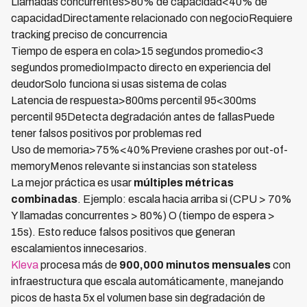
Llamadas concurrentes>80% de capacidad<40% de
capacidadDirectamente relacionado con negocioRequiere
tracking preciso de concurrencia
Tiempo de espera en cola>15 segundos promedio<3
segundos promedioImpacto directo en experiencia del
deudorSolo funciona si usas sistema de colas
Latencia de respuesta>800ms percentil 95<300ms
percentil 95Detecta degradación antes de fallasPuede
tener falsos positivos por problemas red
Uso de memoria>75%<40%Previene crashes por out-of-
memoryMenos relevante si instancias son stateless
La mejor práctica es usar
múltiples métricas
combinadas
. Ejemplo: escala hacia arriba si (CPU > 70%
Y llamadas concurrentes > 80%) O (tiempo de espera >
15s). Esto reduce falsos positivos que generan
escalamientos innecesarios.
Kleva
procesa más de
900,000 minutos mensuales
con
infraestructura que escala automáticamente, manejando
picos de hasta 5x el volumen base sin degradación de