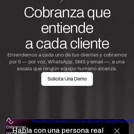
Cobranza que
entiende
a cada cliente
Entendemos a cada uno de tus clientes y cobramos
por ti — por voz, WhatsApp, SMS y email —, a una
escala que ningún equipo humano alcanza.
Solicita Una Demo
Nosotros
Cobranza con IA
Glosario
Cumplimiento
B
Cobranzas
Habla con una persona real
con IA para