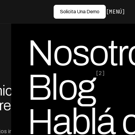
MENÚ
Solicita Una Demo
Nosotr
Blog
[2]
icanal
por Ed Escobar
Co-Founder & CEO
gresos
Hablá 
jos ingresos en