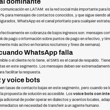
al dominante
 comunicación en LATAM: es la red social más importante para l
90% para mensajes de contactos conocidos, y que sigue siendo a
gurados, WhatsApp es el canal prioritario para cualquier estrat
fectivamente en cobranza de bajos ingresos son: mensajes corto
ink de pago o información sobre puntos de pago en efectivo, y tim
mente más activo en horarios nocturnos y fines de semana).
 cuando WhatsApp falla
le o el cliente no lo tiene, el SMS es el canal de respaldo. Tien
tas en este segmento. Los mensajes deben ser extremadamente c
ra facilitar la respuesta.
 y voice bots
en tasas de contacto bajas en este segmento, pero cuando se l
y la propuesta de solución es accesible. Los
voice bots con intel
aja adicional de poder operar en dialectos y acentos locales, adap
 inmediatos sin necesidad de transferir a un agente humano.