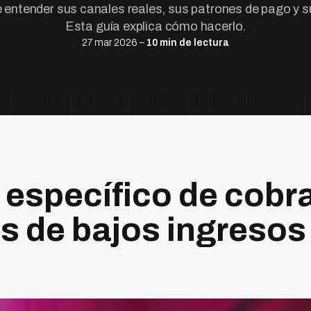
 entender sus canales reales, sus patrones de pago y su
Esta guía explica cómo hacerlo.
27 mar 2026 –
10 min de lectura
 específico de cobr
 de bajos ingresos