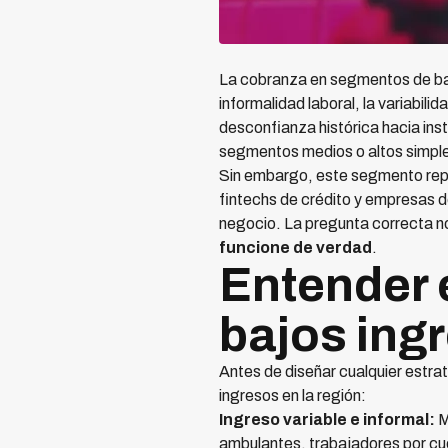
La cobranza en segmentos de baj
informalidad laboral, la variabili
desconfianza histórica hacia ins
segmentos medios o altos simpl
Sin embargo, este segmento repr
fintechs de crédito y empresas de 
negocio. La pregunta correcta no
funcione de verdad
.
Entender e
bajos ing
Antes de diseñar cualquier estra
ingresos en la región:
Ingreso variable e informal:
M
ambulantes, trabajadores por cue