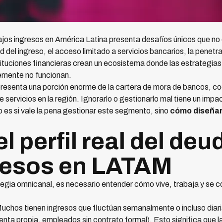
os ingresos en América Latina presenta desafíos únicos que no 
dad del ingreso, el acceso limitado a servicios bancarios, la penetr
tituciones financieras crean un ecosistema donde las estrategi
emente no funcionan.
esenta una porción enorme de la cartera de mora de bancos, co
servicios en la región. Ignorarlo o gestionarlo mal tiene un impac
 es si vale la pena gestionar este segmento, sino
cómo diseñar
l perfil real del deu
resos en LATAM
tegia omnicanal, es necesario entender cómo vive, trabaja y se 
uchos tienen ingresos que fluctúan semanalmente o incluso dia
nta propia, empleados sin contrato formal). Esto significa que l