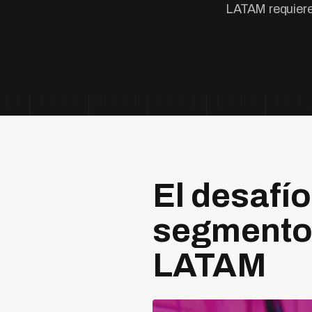
LATAM requiere
El desafío
segmentos
LATAM