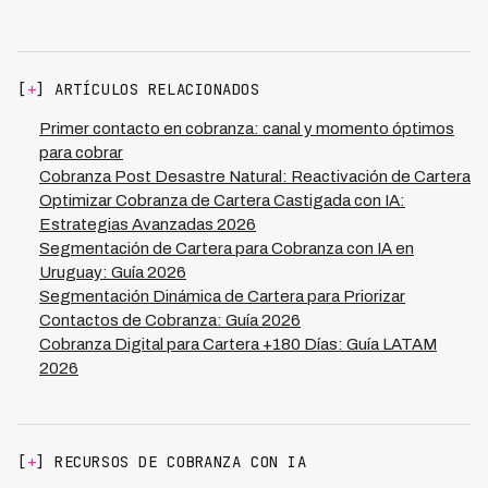
machine learning que analizan tasa de contacto
interactúan: lotes pequeños con alta frecuencia
recuperación y costo por dólar recuperado.
efectivo por lote, promesas de pago logradas, tiempo
permiten respuesta ágil pero más overhead técnico,
de resolución, capacidad de gestión disponible y
lotes grandes con baja frecuencia concentran esfuerzo
recomiendan batch size óptimo para próximo ciclo. El
pero reducen iteración. Kleva permite configurar
[
+
] ARTÍCULOS RELACIONADOS
sistema detecta patrones estacionales (quincenas,
múltiples campañas simultáneas con diferentes batch
vacaciones) y ajusta automáticamente: aumenta lotes
Primer contacto en cobranza: canal y momento óptimos
sizes y frecuencias por segmento de cartera.
durante días de pago cuando conversión es mayor,
para cobrar
reduce en períodos de baja respuesta. Los dashboards
Cobranza Post Desastre Natural: Reactivación de Cartera
visualizan evolución de métricas y simulan impacto de
Optimizar Cobranza de Cartera Castigada con IA:
cambios. Esto reduce costo por dólar recuperado 30-
Estrategias Avanzadas 2026
40% vs configuraciones estáticas.
Segmentación de Cartera para Cobranza con IA en
Uruguay: Guía 2026
Segmentación Dinámica de Cartera para Priorizar
Contactos de Cobranza: Guía 2026
Cobranza Digital para Cartera +180 Días: Guía LATAM
2026
[
+
] RECURSOS DE COBRANZA CON IA