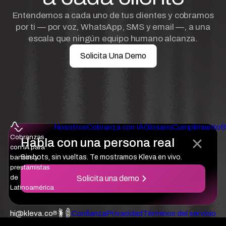
Entendemos a cada uno de tus clientes y cobramos
por ti — por voz, WhatsApp, SMS y email —, a una
escala que ningún equipo humano alcanza.
Solicita Una Demo
Nosotros
Cobranza con IA
Glosario
Cumplimiento
B
Cobranzas
Habla con una persona real
con IA para
bancos y
Sin bots, sin vueltas. Te mostramos Kleva en vivo.
prestamistas
de
Solicita una demo
Latinoamérica
hi@kleva.co
Confianza
Privacidad
Términos del servicio