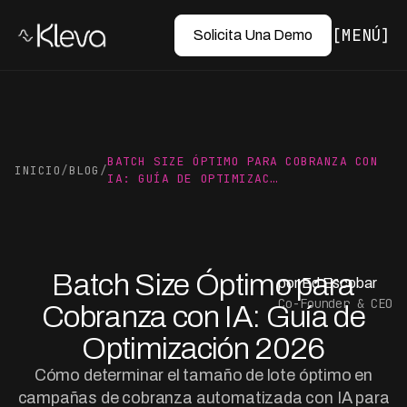
MENÚ
Solicita Una Demo
BATCH SIZE ÓPTIMO PARA COBRANZA CON
INICIO
/
BLOG
/
IA: GUÍA DE OPTIMIZAC…
Batch Size Óptimo para
por Ed Escobar
Co-Founder & CEO
Cobranza con IA: Guía de
Optimización 2026
Cómo determinar el tamaño de lote óptimo en
campañas de cobranza automatizada con IA para