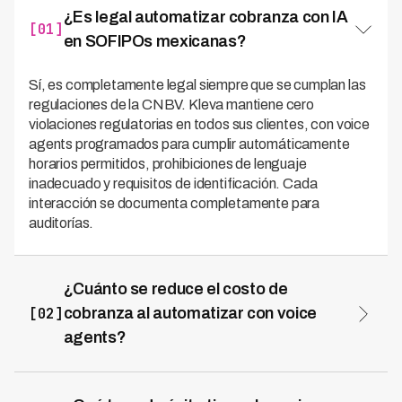
¿Es legal automatizar cobranza con IA
[01]
en SOFIPOs mexicanas?
Sí, es completamente legal siempre que se cumplan las
regulaciones de la CNBV. Kleva mantiene cero
violaciones regulatorias en todos sus clientes, con voice
agents programados para cumplir automáticamente
horarios permitidos, prohibiciones de lenguaje
inadecuado y requisitos de identificación. Cada
interacción se documenta completamente para
auditorías.
¿Cuánto se reduce el costo de
[02]
cobranza al automatizar con voice
agents?
Las SOFIPOs reducen costos operativos hasta 70%
con automatización de cobranza mediante voice
agents. Un call center tradicional cuesta