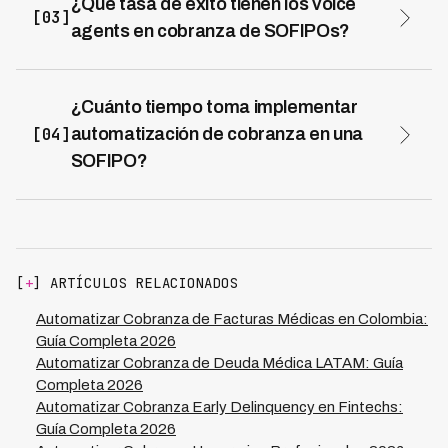
¿Qué tasa de éxito tienen los voice
[03]
$150,000-$200,000 MXN mensuales para 10 agentes
agents en cobranza de SOFIPOs?
en Guadalajara, mientras que voice agents generan
Kleva alcanza 73% de tasa de éxito en cobranza
ahorros de $105,000-$140,000 MXN mensuales para el
automatizada y 94% de resolución en primera llamada.
mismo volumen de gestión.
Esto representa tasas de contacto efectivo 3x
¿Cuánto tiempo toma implementar
superiores a call centers tradicionales, con incrementos
[04]
automatización de cobranza en una
de 8-12% en recuperación de cartera gestionada.
SOFIPO?
La implementación completa de voice agents en una
SOFIPO toma 2-3 semanas. Esto incluye diagnóstico,
configuración, integración con core bancario, pruebas y
lanzamiento. Las SOFIPOs alcanzan ROI positivo en el
primer mes de operación.
[
+
] ARTÍCULOS RELACIONADOS
Automatizar Cobranza de Facturas Médicas en Colombia:
Guía Completa 2026
Automatizar Cobranza de Deuda Médica LATAM: Guía
Completa 2026
Automatizar Cobranza Early Delinquency en Fintechs:
Guía Completa 2026