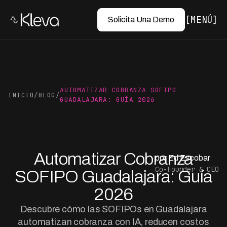
MENÚ
Solicita Una Demo
AUTOMATIZAR COBRANZA SOFIPO
INICIO
/
BLOG
/
GUADALAJARA: GUÍA 2026
Automatizar Cobranza
por Ed Escobar
Co-Founder & CEO
SOFIPO Guadalajara: Guía
2026
Descubre cómo las SOFIPOs en Guadalajara
automatizan cobranza con IA, reducen costos