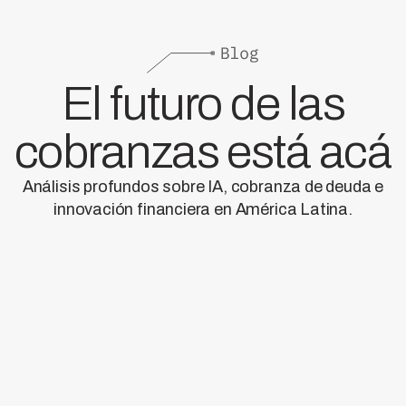
El futuro de las
cobranzas está acá
Análisis profundos sobre IA, cobranza de deuda e
innovación financiera en América Latina.