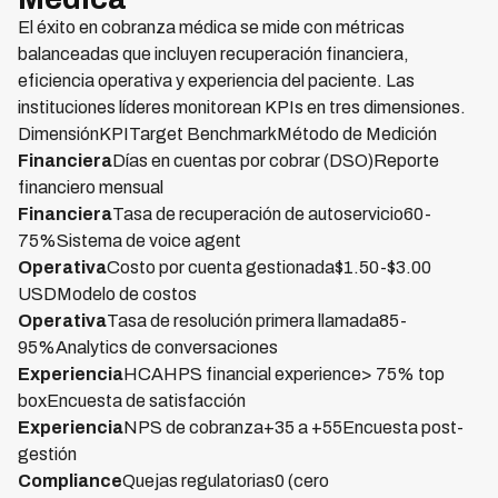
El éxito en cobranza médica se mide con métricas
balanceadas que incluyen recuperación financiera,
eficiencia operativa y experiencia del paciente. Las
instituciones líderes monitorean KPIs en tres dimensiones.
DimensiónKPITarget BenchmarkMétodo de Medición
Financiera
Días en cuentas por cobrar (DSO)Reporte
financiero mensual
Financiera
Tasa de recuperación de autoservicio60-
75%Sistema de voice agent
Operativa
Costo por cuenta gestionada$1.50-$3.00
USDModelo de costos
Operativa
Tasa de resolución primera llamada85-
95%Analytics de conversaciones
Experiencia
HCAHPS financial experience> 75% top
boxEncuesta de satisfacción
Experiencia
NPS de cobranza+35 a +55Encuesta post-
gestión
Compliance
Quejas regulatorias0 (cero