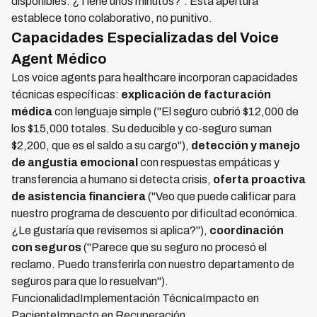
disponibles. ¿Tiene unos minutos?". Esta apertura
establece tono colaborativo, no punitivo.
Capacidades Especializadas del Voice
Agent Médico
Los voice agents para healthcare incorporan capacidades
técnicas específicas:
explicación de facturación
médica
con lenguaje simple ("El seguro cubrió $12,000 de
los $15,000 totales. Su deducible y co-seguro suman
$2,200, que es el saldo a su cargo"),
detección y manejo
de angustia emocional
con respuestas empáticas y
transferencia a humano si detecta crisis,
oferta proactiva
de asistencia financiera
("Veo que puede calificar para
nuestro programa de descuento por dificultad económica.
¿Le gustaría que revisemos si aplica?"),
coordinación
con seguros
("Parece que su seguro no procesó el
reclamo. Puedo transferirla con nuestro departamento de
seguros para que lo resuelvan").
FuncionalidadImplementación TécnicaImpacto en
PacienteImpacto en Recuperación