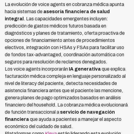
La evolución de voice agents en cobranza médica apunta
hacia sistemas de
asesoría financiera de salud
integral
. Las capacidades emergentes incluyen:
predicción de gastos médicos futuros basada en
diagnósticos y planes de tratamiento, oferta proactiva de
opciones de financiamiento antes de procedimientos
electivos, integración con HSAs y FSAs para facilitar uso
de fondos tax-advantaged, coordinación automática con
seguros para resolución de reclamos denegados.
Los voice agents incorporarán
IA generativa
que explica
facturación médica compleja en lenguaje personalizado al
nivel de literacy del paciente, detecta necesidades de
asistencia financiera antes que el paciente las mencione,
genera planes de pago optimizados basados en análisis
financiero del household. La cobranza médica evolucionará
de función transaccional a
servicio de navegación
financiera
que ayuda a pacientes a manejar el aspecto
económico del cuidado de salud.
Plataformas como
Kleva
están liderando esta evolución,