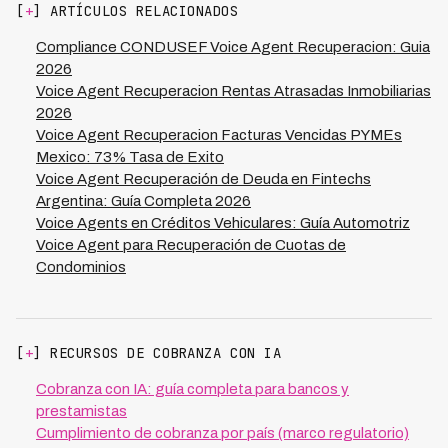
ahorrando $1.2M-$1.8M USD anuales. Adicionalmente,
[
+
] ARTÍCULOS RELACIONADOS
mejoras en tasa de recuperación de 30-50% generan
millones adicionales en cash flow. El ROI típico es 400-
Compliance CONDUSEF Voice Agent Recuperacion: Guia
600% en primer año.
2026
Voice Agent Recuperacion Rentas Atrasadas Inmobiliarias
2026
Voice Agent Recuperacion Facturas Vencidas PYMEs
Mexico: 73% Tasa de Exito
Voice Agent Recuperación de Deuda en Fintechs
Argentina: Guía Completa 2026
Voice Agents en Créditos Vehiculares: Guía Automotriz
Voice Agent para Recuperación de Cuotas de
Condominios
[
+
] RECURSOS DE COBRANZA CON IA
Cobranza con IA: guía completa para bancos y
prestamistas
Cumplimiento de cobranza por país (marco regulatorio)