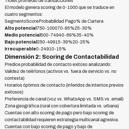
Ticket promedio de transacciones
El modelo genera scoring de 0-1000 que se traduce en
cuatro segmentos:
SegmentoScoreProbabilidad Pago% de Cartera
Alto potencial
750-100070-95%25-30%
Medio potencial
500-74940-69%35-40%
Bajo potencial
250-49915-39%20-25%
Irrecuperable
0-24910-15%
Dimensión 2: Scoring de Contactabilidad
Predice probabilidad de contacto exitoso analizando:
Validez de teléfonos (activos vs. fuera de servicio vs. no
contesta)
Horarios óptimos de contacto (inferidos de intentos previos
exitosos)
Preferencia de canal (voz vs. WhatsApp vs. SMS vs. email)
Zona geográfica (rural con cobertura limitada vs. urbana)
Cuentas con alto scoring de pago pero bajo scoring de
contactabilidad requieren estrategia multicanal agresiva.
Cuentas con bajo scoring de pago y bajo de