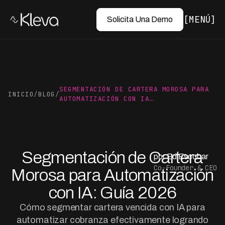
MENÚ
Solicita Una Demo
SEGMENTACIÓN DE CARTERA MOROSA PARA
INICIO
/
BLOG
/
AUTOMATIZACIÓN CON IA…
Segmentación de Cartera
por Ed Escobar
Co-Founder & CEO
Morosa para Automatización
con IA: Guía 2026
Cómo segmentar cartera vencida con IA para
automatizar cobranza efectivamente logrando