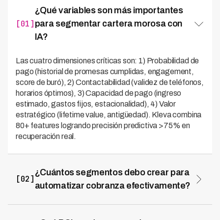
¿Qué variables son más importantes
[01]
para segmentar cartera morosa con
IA?
Las cuatro dimensiones críticas son: 1) Probabilidad de
pago (historial de promesas cumplidas, engagement,
score de buró), 2) Contactabilidad (validez de teléfonos,
horarios óptimos), 3) Capacidad de pago (ingreso
estimado, gastos fijos, estacionalidad), 4) Valor
estratégico (lifetime value, antigüedad). Kleva combina
80+ features logrando precisión predictiva >75% en
recuperación real.
¿Cuántos segmentos debo crear para
[02]
automatizar cobranza efectivamente?
Óptimo es 8-10 segmentos accionables, cada uno con
>5% de cartera y estrategia radicalmente diferente.
Kleva implementa 8 segmentos: Champions (85-92%