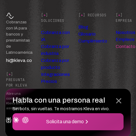
[
+
]
[
+
] RECURSOS
[
+
]
SOLUCIONES
EMPRESA
Cobranzas
Blog
con IA para
Cobranza con
Nosotros
Glosario
bancos y
IA
Empleos
prestamistas
Cumplimiento
Cobranza por
Contacto
de
Latinoamérica
industria
hi@kleva.co
Cobranza por
producto
Integraciones
[
+
]
PREGUNTA
Precios
POR KLEVA
Abre una
Habla con una persona real
consulta sobre
Kleva en tu
asistente
Sin bots, sin vueltas. Te mostramos Kleva en vivo.
Solicita una demo