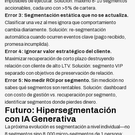
imposibles de ejecutar. Solución: máximo 8-10 segmentos
accionables, cada uno con >5% de cartera.
Error 3: Segmentación estática que no se actualiza.
Clasificar una vez al mes ignora que comportamiento
cambia diariamente. Solución: re-segmentación
automática cuando ocurren eventos clave (pago recibido,
promesa incumplida).
Error 4: Ignorar valor estratégico del cliente.
Maximizar recuperación de corto plazo destruyendo
relación con cliente de alto LTV. Solución: segmento VIP
separado con objetivos de preservación de relación.
Error 5: No medir ROI por segmento.
Sin medición no
sabes qué segmentos son rentables. Solución: dashboard
con costo de gestión vs. recuperación por segmento,
identificar segmentos donde pierdes dinero.
Futuro: Hipersegmentación
con IA Generativa
La próxima evolución es segmentación a nivel individual—no
8 segmentos sino 8,000 micro-segmentos de 1 persona: