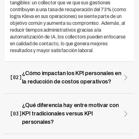
tangibles: un collector que ve que sus gestiones
contribuyen a una tasa de recuperación del 73% (como
logra Kleva en sus operaciones) se siente parte de un
objetivo común y aumenta su compromiso. Además, al
reducir tiempos administrativos gracias a la
automatización de IA, los collectors pueden enfocarse
en calidad de contacto, lo que genera mejores
resultados y mayor satisfacción laboral.
¿Cómo impactan los KPI personales en
[02]
la reducción de costos operativos?
Cuando diseñas KPI personales alineados con
eficiencia, tu equipo naturalmente optimiza procesos y
reduce costos operativos. Kleva demuestra que
¿Qué diferencia hay entre motivar con
implementar métricas claras de eficiencia puede reducir
[03]
KPI tradicionales versus KPI
costos de cobranza hasta en un 70%, combinando IA
personales?
con collectors motivados que trabajan sin fricción
Los KPI personales crean un sentido de propósito que
administrativa. Al establecer KPI de impacto y calidad,
los KPI tradicionales no logran, porque reconocen tanto
los collectors priorizan gestiones efectivas sobre