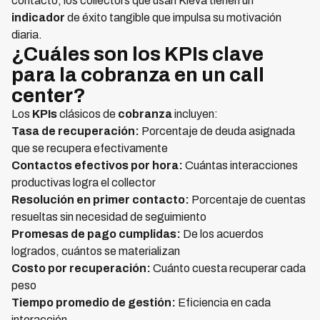
contacto, los collectors que usan Kleva tienen un
indicador
de éxito tangible que impulsa su motivación
diaria.
¿Cuáles son los KPIs clave
para la cobranza en un call
center?
Los
KPIs
clásicos de
cobranza
incluyen:
Tasa de recuperación:
Porcentaje de deuda asignada
que se recupera efectivamente
Contactos efectivos por hora:
Cuántas interacciones
productivas logra el collector
Resolución en primer contacto:
Porcentaje de cuentas
resueltas sin necesidad de seguimiento
Promesas de pago cumplidas:
De los acuerdos
logrados, cuántos se materializan
Costo por recuperación:
Cuánto cuesta recuperar cada
peso
Tiempo promedio de gestión:
Eficiencia en cada
interacción