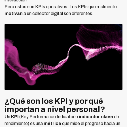
Pero estos son KPIs operativos. Los KPIs que realmente
motivan
a un collector digital son diferentes.
¿Qué son los KPI y por qué
importan a nivel personal?
Un
KPI
(Key Performance Indicator o
indicador clave
de
rendimiento) es una
métrica
que mide el progreso hacia un