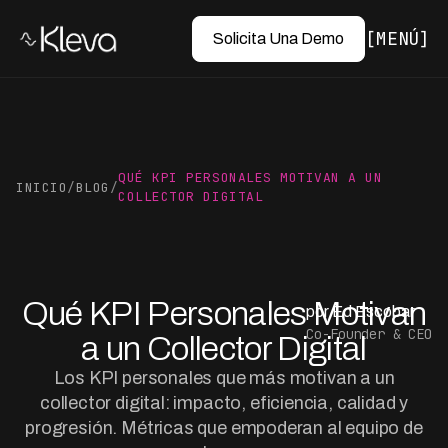
MENÚ
Solicita Una Demo
QUÉ KPI PERSONALES MOTIVAN A UN
INICIO
/
BLOG
/
COLLECTOR DIGITAL
Qué KPI Personales Motivan
por Ed Escobar
Co-Founder & CEO
a un Collector Digital
Los KPI personales que más motivan a un
collector digital: impacto, eficiencia, calidad y
progresión. Métricas que empoderan al equipo de