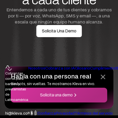
Entendemos a cada uno de tus clientes y cobramos
por ti — por voz, WhatsApp, SMS y email —, a una
escala que ningún equipo humano alcanza.
Solicita Una Demo
Nosotros
Cobranza con IA
Glosario
Cumplimiento
B
Cobranzas
Habla con una persona real
con IA para
bancos y
Sin bots, sin vueltas. Te mostramos Kleva en vivo.
prestamistas
de
Solicita una demo
Latinoamérica
hi@kleva.co
Confianza
Privacidad
Términos del servicio