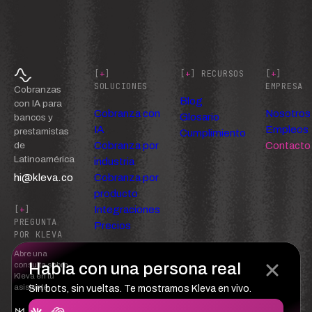
[
+
]
[
+
] RECURSOS
[
+
]
SOLUCIONES
EMPRESA
Cobranzas
Blog
con IA para
Cobranza con
Nosotros
Glosario
bancos y
IA
Empleos
prestamistas
Cumplimiento
Cobranza por
Contacto
de
Latinoamérica
industria
hi@kleva.co
Cobranza por
producto
Integraciones
[
+
]
PREGUNTA
Precios
POR KLEVA
Abre una
Habla con una persona real
consulta sobre
Kleva en tu
asistente
Sin bots, sin vueltas. Te mostramos Kleva en vivo.