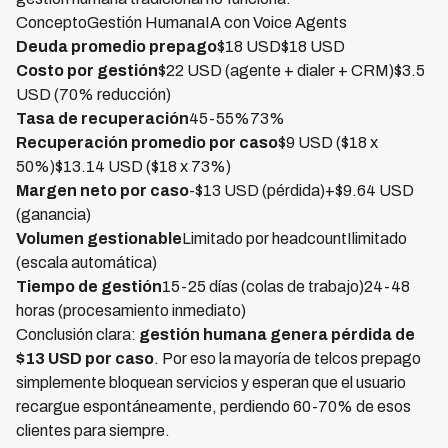
ConceptoGestión HumanaIA con Voice Agents
Deuda promedio prepago
$18 USD$18 USD
Costo por gestión
$22 USD (agente + dialer + CRM)$3.5
USD (70% reducción)
Tasa de recuperación
45-55%73%
Recuperación promedio por caso
$9 USD ($18 x
50%)$13.14 USD ($18 x 73%)
Margen neto por caso
-$13 USD (pérdida)+$9.64 USD
(ganancia)
Volumen gestionable
Limitado por headcountIlimitado
(escala automática)
Tiempo de gestión
15-25 días (colas de trabajo)24-48
horas (procesamiento inmediato)
Conclusión clara:
gestión humana genera pérdida de
$13 USD por caso
. Por eso la mayoría de telcos prepago
simplemente bloquean servicios y esperan que el usuario
recargue espontáneamente, perdiendo 60-70% de esos
clientes para siempre.