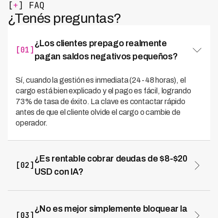
[
+
] FAQ
¿Tenés preguntas?
¿Los clientes prepago realmente
[01]
pagan saldos negativos pequeños?
Sí, cuando la gestión es inmediata (24-48 horas), el
cargo está bien explicado y el pago es fácil, logrando
73% de tasa de éxito. La clave es contactar rápido
antes de que el cliente olvide el cargo o cambie de
operador.
¿Es rentable cobrar deudas de $8-$20
[02]
USD con IA?
Sí, porque el costo de gestión con voice agents es 70%
menor que agentes humanos ($2-3.5 USD vs $15-25
USD). Con recuperación del 73%, el margen neto es
¿No es mejor simplemente bloquear la
[03]
positivo mientras gestión humana genera pérdidas.