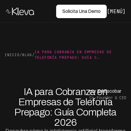
MENÚ
Solicita Una Demo
IA PARA COBRANZA EN EMPRESAS DE
INICIO
/
BLOG
/
TELEFONÍA PREPAGO: GUÍA C…
IA para Cobranza en
por Ed Escobar
Co-Founder & CEO
Empresas de Telefonía
Prepago: Guía Completa
2026