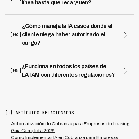
línea hasta que recarguen?
Bloquear genera 60-70% de churn permanente
recuperando solo 30% de saldos. Con IA recuperas
73% de saldos y retienes 70% de clientes que
¿Cómo maneja la IA casos donde el
generarán ARPU futuro.
[04]
cliente niega haber autorizado el
cargo?
El voice agent ofrece soluciones como cancelar el
servicio inmediatamente para evitar cargos futuros
mientras mantiene el saldo pendiente. En casos
¿Funciona en todos los países de
[05]
complejos, escala a agente humano.
LATAM con diferentes regulaciones?
Los voice agents especializados operan en 7 países
LATAM con scripts y configuraciones específicas para
cada jurisdicción, cumpliendo automáticamente
horarios, frases obligatorias y restricciones de cada país
con 0 violaciones.
[
+
] ARTÍCULOS RELACIONADOS
Automatización de Cobranza para Empresas de Leasing:
Guía Completa 2026
Cómo Implementar IA en Cobranza para Empresas