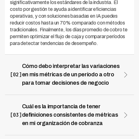
significativamente los estándares de la industria. El
costo por gestión te ayuda a identificar eficiencias
operativas, y con soluciones basadas en IA puedes
reducir costos hasta un 70% comparado con métodos
tradicionales. Finalmente, los días promedio de cobro te
permiten optimizar el flujo de caja y comparar períodos
para detectar tendencias de desempeño.
Cómo debo interpretar las variaciones
[02]
en mis métricas de un período a otro
para tomar decisiones de negocio
Debes analizar las variaciones contextualizando
cambios en volumen de cartera, composición de deuda
y ajustes estratégicos para evitar conclusiones
Cuál es la importancia de tener
apresuradas. Una caída en tasa de recuperación puede
[03]
definiciones consistentes de métricas
deberse a mayor volumen de deuda antigua o cambios
en mi organización de cobranza
demográficos, mientras que un aumento en costo por
Las definiciones consistentes de métricas garantizan
gestión podría indicar necesidad de reoptimizar
comparabilidad entre períodos, equipos y geografías,
recursos o ajustar tu mix de canales de contacto. Al