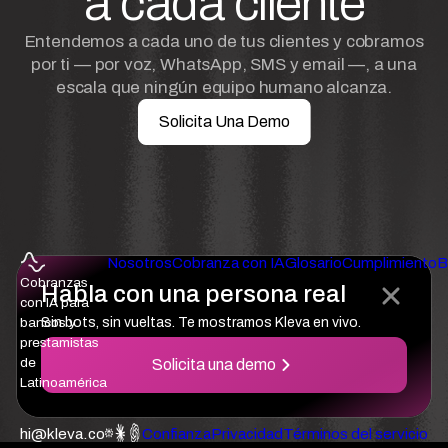
a cada cliente
Entendemos a cada uno de tus clientes y cobramos
por ti — por voz, WhatsApp, SMS y email —, a una
escala que ningún equipo humano alcanza.
Solicita Una Demo
Nosotros
Cobranza con IA
Glosario
Cumplimiento
B
Cobranzas
Habla con una persona real
con IA para
bancos y
Sin bots, sin vueltas. Te mostramos Kleva en vivo.
prestamistas
de
Solicita una demo
Latinoamérica
hi@kleva.co
Confianza
Privacidad
Términos del servicio