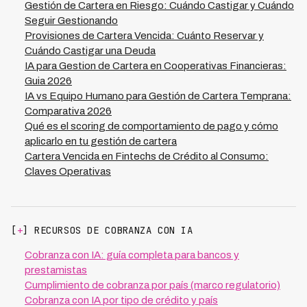
contable previa y documentación de intentos de cobro.
Gestión de Cartera en Riesgo: Cuándo Castigar y Cuándo
recuperación del 73% en carteras consideradas
Todas las jurisdicciones exigen documentación
Seguir Gestionando
irrecuperables.
exhaustiva de gestiones previas, lo que puede
Provisiones de Cartera Vencida: Cuánto Reservar y
optimizarse con plataformas de cobranza digital que
Cuándo Castigar una Deuda
dejan trazabilidad completa. Al reducir costos
IA para Gestion de Cartera en Cooperativas Financieras:
operativos hasta 70% mediante automatización con IA,
Guia 2026
como lo hace Kleva, se pueden invertir más recursos en
IA vs Equipo Humano para Gestión de Cartera Temprana:
la recuperación antes del castigo y mejorar la posición
Comparativa 2026
fiscal.
Qué es el scoring de comportamiento de pago y cómo
aplicarlo en tu gestión de cartera
Cartera Vencida en Fintechs de Crédito al Consumo:
Claves Operativas
[
+
] RECURSOS DE COBRANZA CON IA
Cobranza con IA: guía completa para bancos y
prestamistas
Cumplimiento de cobranza por país (marco regulatorio)
Cobranza con IA por tipo de crédito y país