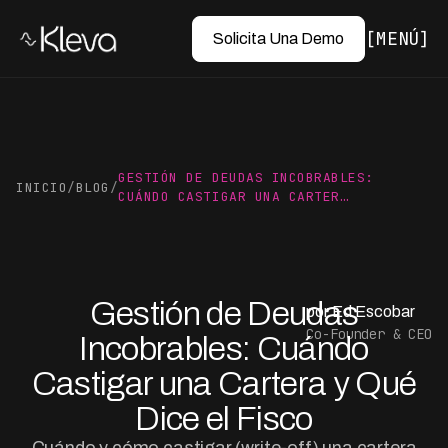
MENÚ
Solicita Una Demo
GESTIÓN DE DEUDAS INCOBRABLES:
INICIO
/
BLOG
/
CUÁNDO CASTIGAR UNA CARTER…
Gestión de Deudas
por Ed Escobar
Co-Founder & CEO
Incobrables: Cuándo
Castigar una Cartera y Qué
Dice el Fisco