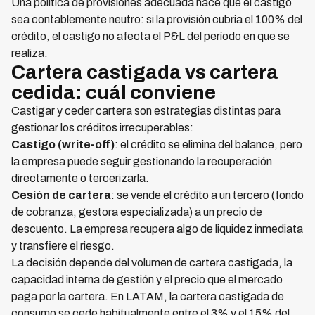
Una política de provisiones adecuada hace que el castigo
sea contablemente neutro: si la provisión cubría el 100% del
crédito, el castigo no afecta el P&L del período en que se
realiza.
Cartera castigada vs cartera
cedida: cuál conviene
Castigar y ceder cartera son estrategias distintas para
gestionar los créditos irrecuperables:
Castigo (write-off)
: el crédito se elimina del balance, pero
la empresa puede seguir gestionando la recuperación
directamente o tercerizarla.
Cesión de cartera
: se vende el crédito a un tercero (fondo
de cobranza, gestora especializada) a un precio de
descuento. La empresa recupera algo de liquidez inmediata
y transfiere el riesgo.
La decisión depende del volumen de cartera castigada, la
capacidad interna de gestión y el precio que el mercado
paga por la cartera. En LATAM, la cartera castigada de
consumo se cede habitualmente entre el 3% y el 15% del