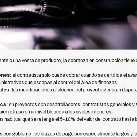
rente o una venta de producto, la cobranza en construcción tiene 
ones:
el contratista solo puede cobrar cuando se certifica el avan
nistrativos que escapan al control del área de finanzas.
ales:
las modificaciones al alcance del proyecto generan disput
ica:
en proyectos con desarrolladores, contratistas generales y 
ier retraso en un nivel bloquea a los niveles inferiores.
s habitual que se retenga el 5-10% del valor del contrato hasta la
 con gobierno, los plazos de pago son especialmente largos y l