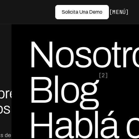
MENÚ
Solicita Una Demo
Nosotr
Blog
[2]
presas
por Ed Escobar
Co-Founder & CEO
os en
Hablá 
os de cobranza: