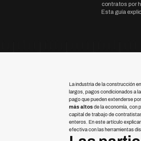
contratos por h
Esta guía expli
La industria de la construcción 
largos, pagos condicionados a la
pago que pueden extenderse por 
más altos
de la economía, con p
capital de trabajo de contratist
enteros. En este artículo explic
efectiva con las herramientas dis