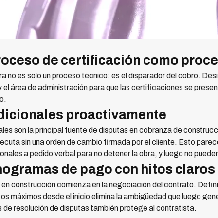
proceso de certificación como proc
ra no es solo un proceso técnico: es el disparador del cobro. De
y el área de administración para que las certificaciones se prese
o.
adicionales proactivamente
les son la principal fuente de disputas en cobranza de construcc
jecuta sin una orden de cambio firmada por el cliente. Esto parece
ales a pedido verbal para no detener la obra, y luego no pueden
nogramas de pago con hitos claros
en construcción comienza en la negociación del contrato. Defini
os máximos desde el inicio elimina la ambigüedad que luego gener
de resolución de disputas también protege al contratista.