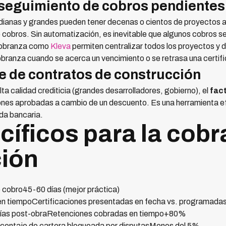
l seguimiento de cobros pendientes
ianas y grandes pueden tener decenas o cientos de proyectos 
cobros. Sin automatización, es inevitable que algunos cobros se
 cobranza como
Kleva
permiten centralizar todos los proyectos y 
branza cuando se acerca un vencimiento o se retrasa una certifi
aje de contratos de construcción
ta calidad crediticia (grandes desarrolladores, gobierno), el
fac
iones aprobadas a cambio de un descuento. Es una herramienta ef
uda bancaria.
cíficos para la cobr
ión
 cobro45-60 días (mejor práctica)
en tiempoCertificaciones presentadas en fecha vs. programa
 días post-obraRetenciones cobradas en tiempo+80%
rcentaje de cartera bloqueada por disputasMenos del 5%