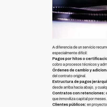
A diferencia de un servicio recur
especialmente difícil:
Pagos por hitos o certificaci
cobro a procesos técnicos y admi
Órdenes de cambio y adicion
del contrato original.
Estructura de pagos jerárqu
desde arriba hacia abajo, y cualqu
Contratos con retenciones:
e
que inmoviliza capital por meses.
Clientes públicos:
en proyectos