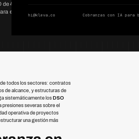
O de 45-90 días.
ara este sector.
hi@kleva.co
Cobranzas con IA para 
 de todos los sectores: contratos
os de alcance, y estructuras de
nga sistemáticamente los
DSO
a presiones severas sobre el
idad operativa de proyectos
estructurar una gestión más