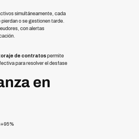
activos simultáneamente, cada
 pierdan o se gestionen tarde.
deudores, con alertas
cación.
toraje de contratos
permite
ectiva para resolver el desfase
anza en
das+95%