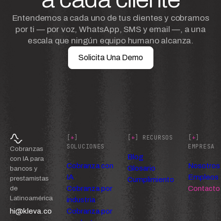
Entendemos a cada uno de tus clientes y cobramos
por ti — por voz, WhatsApp, SMS y email —, a una
escala que ningún equipo humano alcanza.
Solicita Una Demo
[
+
]
[
+
] RECURSOS
[
+
]
SOLUCIONES
EMPRESA
Cobranzas
Blog
con IA para
Cobranza con
Nosotros
Glosario
bancos y
IA
Empleos
prestamistas
Cumplimiento
Cobranza por
Contacto
de
Latinoamérica
industria
hi@kleva.co
Cobranza por