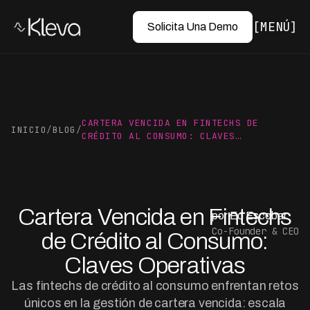
MENÚ
Solicita Una Demo
CARTERA VENCIDA EN FINTECHS DE
INICIO
/
BLOG
/
CRÉDITO AL CONSUMO: CLAVES…
Cartera Vencida en Fintechs
por Ed Escobar
Co-Founder & CEO
de Crédito al Consumo:
Claves Operativas
Las fintechs de crédito al consumo enfrentan retos
únicos en la gestión de cartera vencida: escala