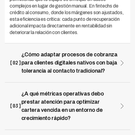
complejos en lugar de gestión manual. En fintechs de
crédito al consumo, donde los márgenes son ajustados,
esta eficiencia es crítica: cada punto de recuperación
adicional impacta directamente en rentabilidad sin
deteriorar la relación con clientes.
¿Cómo adaptar procesos de cobranza
[02]
para clientes digitales nativos con baja
tolerancia al contacto tradicional?
Los clientes digitales responden mejor a estrategias
omnicanal que respeten sus preferencias de
comunicación. Kleva opera en 7 países de LATAM y ha
¿A qué métricas operativas debo
desarrollado modelos de IA que priorizan canales
prestar atención para optimizar
digitales (WhatsApp, email, SMS) sobre llamadas
[03]
cartera vencida en un entorno de
invasivas, logrando mayor efectividad con menor
crecimiento rápido?
fricción. La automatización inteligente segmenta a
deudores por perfil de riesgo y comportamiento,
Enfócate en tasa de recuperación (no solo volumen
permitiendo que las fintechs escalen sin aumentar
contactado), costo por peso recuperado y velocidad de