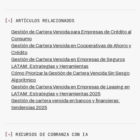
headcount de cobradores ni comprometer la
resolución de casos. Sistemas de IA como Kleva
satisfacción del cliente.
permiten a fintechs en LATAM monitorear en tiempo real
qué estrategias funcionan en cada segmento y
[
+
] ARTÍCULOS RELACIONADOS
geografía, optimizando continuamente. La combinación
de automatización (que reduce 70% de costos) con
Gestión de Cartera Vencida para Empresas de Crédito al
decisiones basadas en datos asegura que mientras
Consumo
creces 3-4x en cartera, tu equipo de cobranza y costos
Gestión de Cartera Vencida en Cooperativas de Ahorro y
crecen proporcionalmente menos, manteniendo
Crédito
márgenes saludables.
Gestión de Cartera Vencida en Empresas de Seguros
LATAM: Estrategias y Herramientas
Cómo Priorizar la Gestión de Cartera Vencida Sin Sesgo
Algorítmico
Gestión de Cartera Vencida en Empresas de Leasing en
LATAM: Estrategias y Herramientas 2025
Gestión de cartera vencida en bancos y financieras:
tendencias 2025
[
+
] RECURSOS DE COBRANZA CON IA