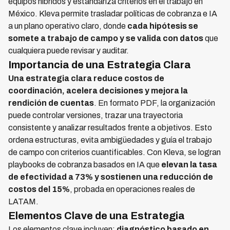
equipos híbridos y estandariza criterios en el trabajo en
México. Kleva permite trasladar políticas de cobranza e IA
a un plano operativo claro, donde
cada hipótesis se
somete a trabajo de campo y se valida con datos
que
cualquiera puede revisar y auditar.
Importancia de una Estrategia Clara
Una estrategia clara reduce costos de
coordinación, acelera decisiones y mejora la
rendición de cuentas
. En formato PDF, la organización
puede controlar versiones, trazar una trayectoria
consistente y analizar resultados frente a objetivos. Esto
ordena estructuras, evita ambigüedades y guía el trabajo
de campo con criterios cuantificables. Con Kleva, se logran
playbooks de cobranza basados en IA que
elevan la tasa
de efectividad a 73% y sostienen una reducción de
costos del 15%
, probada en operaciones reales de
LATAM.
Elementos Clave de una Estrategia
Los elementos clave incluyen:
diagnóstico basado en