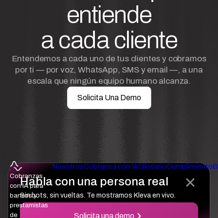
entiende
a cada cliente
Entendemos a cada uno de tus clientes y cobramos
por ti — por voz, WhatsApp, SMS y email —, a una
escala que ningún equipo humano alcanza.
Solicita Una Demo
Nosotros
Cobranza con IA
Glosario
Cumplimiento
B
Cobranzas
Habla con una persona real
con IA para
Sin bots, sin vueltas. Te mostramos Kleva en vivo.
bancos y
prestamistas
de
Solicita una demo