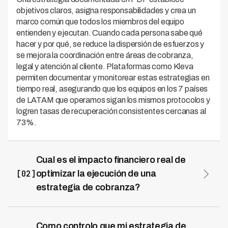
objetivos claros, asigna responsabilidades y crea un
marco común que todos los miembros del equipo
entienden y ejecutan. Cuando cada persona sabe qué
hacer y por qué, se reduce la dispersión de esfuerzos y
se mejora la coordinación entre áreas de cobranza,
legal y atención al cliente. Plataformas como Kleva
permiten documentar y monitorear estas estrategias en
tiempo real, asegurando que los equipos en los 7 países
de LATAM que operamos sigan los mismos protocolos y
logren tasas de recuperación consistentes cercanas al
73%.
Cual es el impacto financiero real de
[02]
optimizar la ejecución de una
estrategia de cobranza?
Optimizar la ejecución reduce costos operativos
significativamente y acelera el flujo de caja al priorizar
casos de mayor valor y probabilidad de pago. Las
Como controlo que mi estrategia de