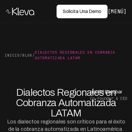
MENÚ
Solicita Una Demo
DIALECTOS REGIONALES EN COBRANZA
INICIO
/
BLOG
/
AUTOMATIZADA LATAM
Dialectos Regionales en
por Ed Escobar
Co-Founder & CEO
Cobranza Automatizada
LATAM
Los dialectos regionales son críticos para el éxito
de la cobranza automatizada en Latinoamérica.