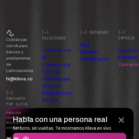
[
+
]
[
+
] RECURSOS
[
+
]
SOLUCIONES
EMPRESA
Cobranzas
Blog
con IA para
Cobranza con
Nosotros
Glosario
bancos y
IA
Empleos
prestamistas
Cumplimiento
Cobranza por
Contacto
de
Latinoamérica
industria
hi@kleva.co
Cobranza por
producto
Integraciones
[
+
]
PREGUNTA
Precios
POR KLEVA
Abre una
Habla con una persona real
consulta sobre
Kleva en tu
asistente
Sin bots, sin vueltas. Te mostramos Kleva en vivo.