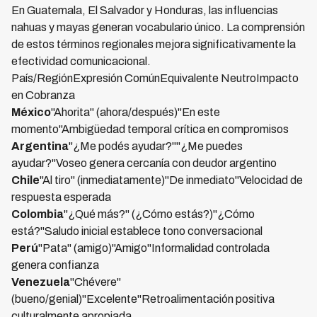
En Guatemala, El Salvador y Honduras, las influencias
nahuas y mayas generan vocabulario único. La comprensión
de estos términos regionales mejora significativamente la
efectividad comunicacional.
País/RegiónExpresión ComúnEquivalente NeutroImpacto
en Cobranza
México
"Ahorita" (ahora/después)"En este
momento"Ambigüedad temporal crítica en compromisos
Argentina
"¿Me podés ayudar?""¿Me puedes
ayudar?"Voseo genera cercanía con deudor argentino
Chile
"Al tiro" (inmediatamente)"De inmediato"Velocidad de
respuesta esperada
Colombia
"¿Qué más?" (¿Cómo estás?)"¿Cómo
está?"Saludo inicial establece tono conversacional
Perú
"Pata" (amigo)"Amigo"Informalidad controlada
genera confianza
Venezuela
"Chévere"
(bueno/genial)"Excelente"Retroalimentación positiva
culturalmente apropiada