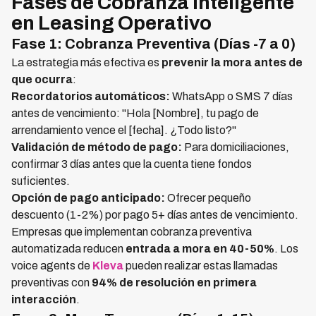
Fases de Cobranza Inteligente
en Leasing Operativo
Fase 1: Cobranza Preventiva (Días -7 a 0)
La estrategia más efectiva es
prevenir la mora antes de
que ocurra
:
Recordatorios automáticos:
WhatsApp o SMS 7 días
antes de vencimiento: "Hola [Nombre], tu pago de
arrendamiento vence el [fecha]. ¿Todo listo?"
Validación de método de pago:
Para domiciliaciones,
confirmar 3 días antes que la cuenta tiene fondos
suficientes.
Opción de pago anticipado:
Ofrecer pequeño
descuento (1-2%) por pago 5+ días antes de vencimiento.
Empresas que implementan cobranza preventiva
automatizada reducen
entrada a mora en 40-50%
. Los
voice agents de
Kleva
pueden realizar estas llamadas
preventivas con
94% de resolución en primera
interacción
.