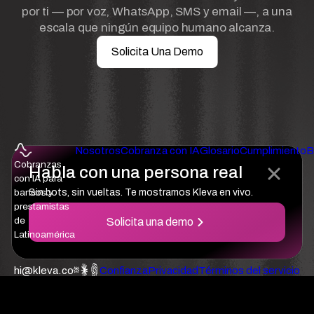
por ti — por voz, WhatsApp, SMS y email —, a una
escala que ningún equipo humano alcanza.
Solicita Una Demo
Nosotros
Cobranza con IA
Glosario
Cumplimiento
B
Cobranzas
Habla con una persona real
con IA para
bancos y
Sin bots, sin vueltas. Te mostramos Kleva en vivo.
prestamistas
de
Solicita una demo
Latinoamérica
hi@kleva.co
Confianza
Privacidad
Términos del servicio