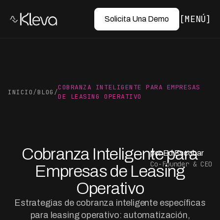
MENÚ
Solicita Una Demo
COBRANZA INTELIGENTE PARA EMPRESAS
INICIO
/
BLOG
/
DE LEASING OPERATIVO
Cobranza Inteligente para
por Ed Escobar
Co-Founder & CEO
Empresas de Leasing
Operativo
Estrategias de cobranza inteligente específicas
para leasing operativo: automatización,