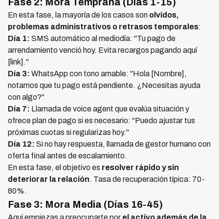
Fase 2: Mora Temprana (Días 1-15)
En esta fase, la mayoría de los casos son
olvidos,
problemas administrativos o retrasos temporales
:
Día 1:
SMS automático al mediodía: "Tu pago de
arrendamiento venció hoy. Evita recargos pagando aquí
[link]."
Día 3:
WhatsApp con tono amable: "Hola [Nombre],
notamos que tu pago está pendiente. ¿Necesitas ayuda
con algo?"
Día 7:
Llamada de voice agent que evalúa situación y
ofrece plan de pago si es necesario: "Puedo ajustar tus
próximas cuotas si regularizas hoy."
Día 12:
Si no hay respuesta, llamada de gestor humano con
oferta final antes de escalamiento.
En esta fase, el objetivo es
resolver rápido y sin
deteriorar la relación
. Tasa de recuperación típica: 70-
80%.
Fase 3: Mora Media (Días 16-45)
Aquí empiezas a preocuparte por
el activo además de la