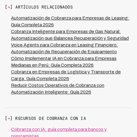
mantenimiento previene deterioro, y evidencia
[
+
] ARTÍCULOS RELACIONADOS
documentada fortalece posición legal. Integrada con
cobranza automatizada permite intervención preventiva
Automatización de Cobranza para Empresas de Leasing:
protegiendo valor del activo.
Guía Completa 2026
Cobranza Inteligente para Empresas de Gas Natural:
Automatización que Balancea Recuperación y Seguridad
Voice Agents para Cobranza en Leasing Financiero:
Automatización de Recuperación de Equipamiento
Cómo Implementar IA en Cobranza para Empresas
Medianas en Perú: Guía Completa 2026
Cobranza en Empresas de Logística y Transporte de
Carga: Guía Completa 2026
Reducir Costos Operativos de Cobranza con
Automatización Inteligente: Guía 2026
[
+
] RECURSOS DE COBRANZA CON IA
Cobranza con IA: guía completa para bancos y
prestamistas