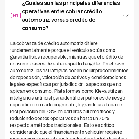
¿Cuáles son las principales diferencias
operativas entre cobrar crédito
[01]
automotriz versus crédito de
consumo?
La cobranza de crédito automotriz difiere
fundamentalmente porque el vehículo actúa como
garantía física recuperable, mientras que el crédito de
consumo carece de este respaldo tangible. En el caso
automotriz, las estrategias deben incluir procedimientos
de reposesión, valoración de activos y consideraciones
legales específicas por jurisdicción, aspectos que no
aplican en consumo. Plataformas como Kleva utilizan
inteligencia artificial para identificar patrones de riesgo
específicos en cada segmento, logrando una tasa de
recuperación del 73% en carteras automotrices y
reduciendo costos operativos en hasta un 70%
respecto a métodos tradicionales. Esto es crítico
considerando que el financiamiento vehicular requiere
mayor inversión inicial en infraestructura legal y logística