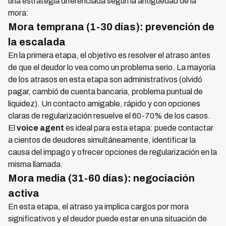
una estrategia diferenciada según la antigüedad de la
mora:
Mora temprana (1-30 días): prevención de
la escalada
En la primera etapa, el objetivo es resolver el atraso antes
de que el deudor lo vea como un problema serio. La mayoría
de los atrasos en esta etapa son administrativos (olvidó
pagar, cambió de cuenta bancaria, problema puntual de
liquidez). Un contacto amigable, rápido y con opciones
claras de regularización resuelve el 60-70% de los casos.
El
voice agent
es ideal para esta etapa: puede contactar
a cientos de deudores simultáneamente, identificar la
causa del impago y ofrecer opciones de regularización en la
misma llamada.
Mora media (31-60 días): negociación
activa
En esta etapa, el atraso ya implica cargos por mora
significativos y el deudor puede estar en una situación de