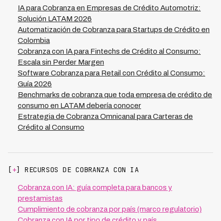
análisis de depreciación de activos y proyecciones de
acelera procesos de recuperación y mejora el ROI de
IA para Cobranza en Empresas de Crédito Automotriz:
mercado de usado, datos que Kleva integra en su
carteras automotrices, que generalmente tienen ciclos
Solución LATAM 2026
plataforma para optimizar decisiones de cobranza. Con
de cobranza más largos pero mayores montos en juego.
Automatización de Cobranza para Startups de Crédito en
una tasa de recuperación del 73% y reducción de
Colombia
costos del 70%, los decision makers pueden esperar
Cobranza con IA para Fintechs de Crédito al Consumo:
mejores márgenes en automotriz gracias a la
Escala sin Perder Margen
automatización inteligente que prioriza recuperación de
Software Cobranza para Retail con Crédito al Consumo:
garantías en momento óptimo, maximizando el valor
Guía 2026
residual del vehículo antes de que continúe
Benchmarks de cobranza que toda empresa de crédito de
depreciándose.
consumo en LATAM debería conocer
Estrategia de Cobranza Omnicanal para Carteras de
Crédito al Consumo
[
+
] RECURSOS DE COBRANZA CON IA
Cobranza con IA: guía completa para bancos y
prestamistas
Cumplimiento de cobranza por país (marco regulatorio)
Cobranza con IA por tipo de crédito y país