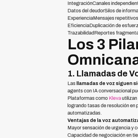
IntegraciónCanales independient
Datos del deudorSilos de informa
ExperienciaMensajes repetitivo
EficienciaDuplicación de esfuer
TrazabilidadReportes fragment
Los 3 Pila
Omnicana
1. Llamadas de V
Las
llamadas de voz siguen si
agents con IA conversacional pu
Plataformas como
Kleva
utiliza
logrando tasas de resolución e
automatizadas.
Ventajas de la voz automatiz
Mayor sensación de urgencia y 
Capacidad de negociación en ti