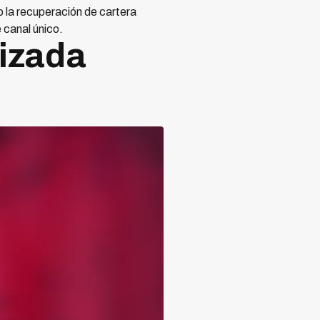
la recuperación de cartera
 canal único.
izada