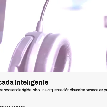
cada Inteligente
na secuencia rígida, sino una orquestación dinámica basada en p