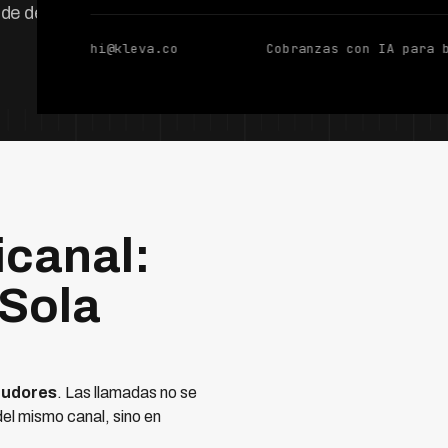
 de deudas.
hi@kleva.co
Cobranzas con IA para 
canal:
 Sola
deudores
. Las llamadas no se
el mismo canal, sino en