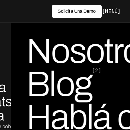
MENÚ
Solicita Una Demo
Nosotr
Blog
[2]
a
por Ed Escobar
Co-Founder & CEO
atsApp
Hablá 
a
e cobranza