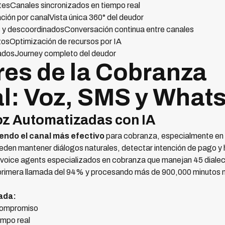
esCanales sincronizados en tiempo real
ción por canalVista única 360° del deudor
s y descoordinadosConversación continua entre canales
zosOptimización de recursos por IA
adosJourney completo del deudor
res de la Cobranza
l: Voz, SMS y What
oz Automatizadas con IA
endo el canal más efectivo
para cobranza, especialmente en d
eden mantener diálogos naturales, detectar intención de pago y
n voice agents especializados en cobranza que manejan 45 dialec
n primera llamada del 94% y procesando más de 900,000 minutos
ada:
compromiso
empo real