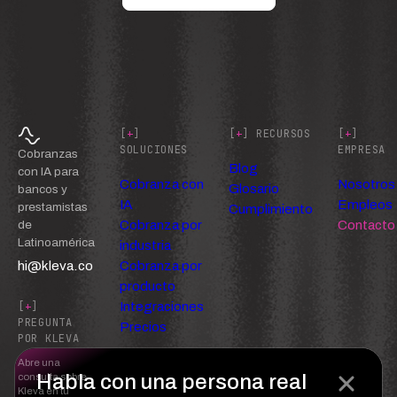
[
+
]
[
+
] RECURSOS
[
+
]
SOLUCIONES
EMPRESA
Cobranzas
Blog
con IA para
Cobranza con
Nosotros
Glosario
bancos y
IA
Empleos
prestamistas
Cumplimiento
Cobranza por
Contacto
de
Latinoamérica
industria
hi@kleva.co
Cobranza por
producto
Integraciones
[
+
]
PREGUNTA
Precios
POR KLEVA
Abre una
Habla con una persona real
consulta sobre
Kleva en tu