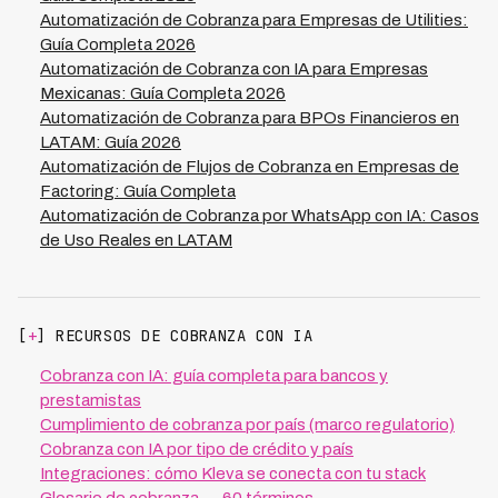
se respete la privacidad del deudor y se mantengan
Automatización de Cobranza para Empresas de Utilities:
registros auditables de cada interacción para
Guía Completa 2026
cumplimiento regulatorio. Para decision makers de
Automatización de Cobranza con IA para Empresas
financieras, esto significa que pueden escalar
Mexicanas: Guía Completa 2026
operaciones de cobranza sin incrementar riesgo legal,
Automatización de Cobranza para BPOs Financieros en
ya que la automatización inteligente se adapta
LATAM: Guía 2026
automáticamente a las reglas de cada país.
Automatización de Flujos de Cobranza en Empresas de
Factoring: Guía Completa
Automatización de Cobranza por WhatsApp con IA: Casos
de Uso Reales en LATAM
[
+
] RECURSOS DE COBRANZA CON IA
Cobranza con IA: guía completa para bancos y
prestamistas
Cumplimiento de cobranza por país (marco regulatorio)
Cobranza con IA por tipo de crédito y país
Integraciones: cómo Kleva se conecta con tu stack