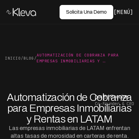
MENÚ
Solicita Una Demo
AUTOMATIZACIÓN DE COBRANZA PARA
INICIO
/
BLOG
/
EMPRESAS INMOBILIARIAS Y …
Automatización de Cobranza
por Ed Escobar
Co-Founder & CEO
para Empresas Inmobiliarias
y Rentas en LATAM
Las empresas inmobiliarias de LATAM enfrentan
altas tasas de morosidad en carteras de renta.