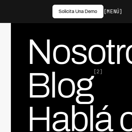
MENÚ
Solicita Una Demo
Nosotr
Blog
[2]
Hablá 