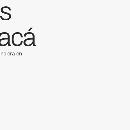
as
 acá
anciera en