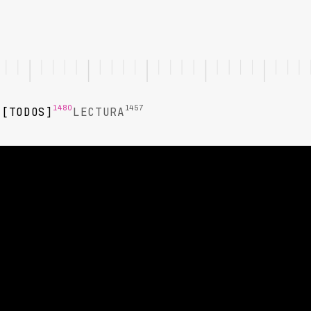
1480
1457
TODOS
LECTURA
LECTURA
Reputación Corporativa en
Cobranza: Cómo Manejar las
Quejas
Cómo proteger la reputación corporativa cuando los
procesos de cobro generan quejas