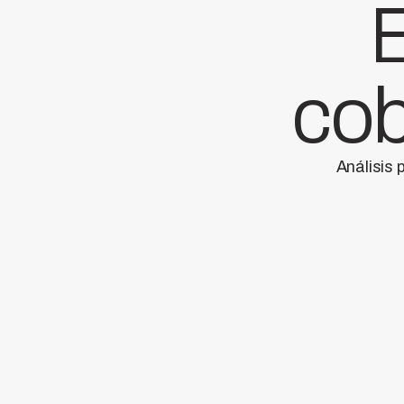
E
cob
Análisis 