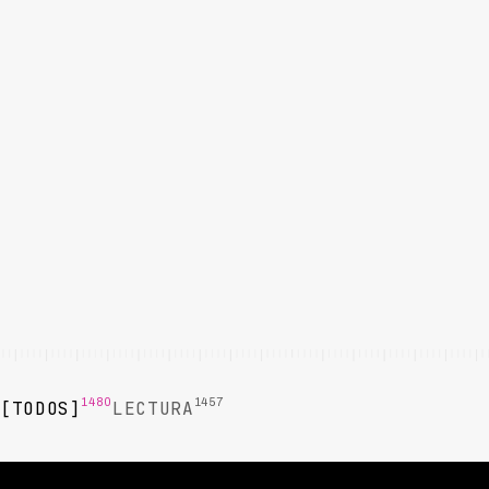
1480
1457
TODOS
LECTURA