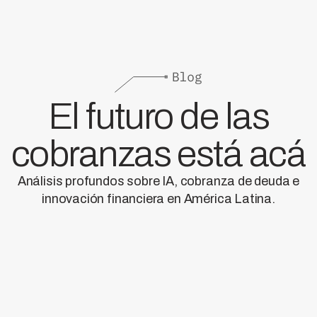
El futuro de las
cobranzas está acá
Análisis profundos sobre IA, cobranza de deuda e
innovación financiera en América Latina.