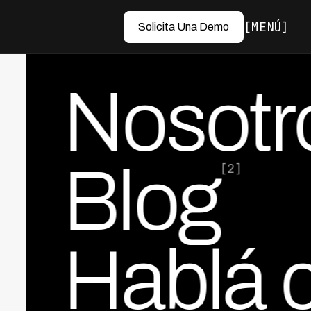
MENÚ
Solicita Una Demo
Nosotr
Blog
[2]
Hablá 