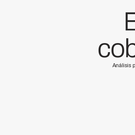
E
cob
Análisis 