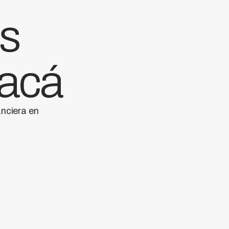
as
 acá
anciera en