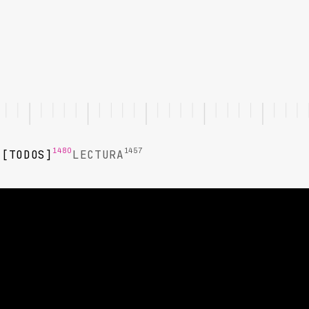
1480
1457
TODOS
LECTURA
LECTURA
IA para Negociación de Planes de
Pago Flexibles: Guía 2026
Descubre cómo la IA revoluciona negociación de planes