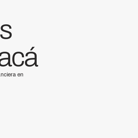
as
 acá
anciera en