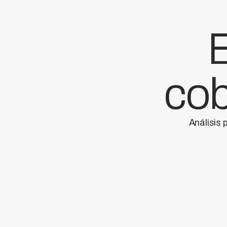
E
cob
Análisis 