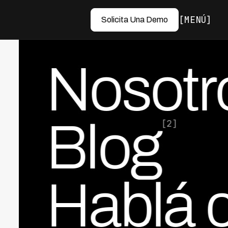
MENÚ
Solicita Una Demo
Nosotr
Blog
[2]
Hablá 