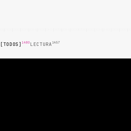
1480
1457
TODOS
LECTURA
LECTURA
LECTURA
L
Cómo
Webhooks y
P
Reducir el
Notificaciones
Tiempo
de Eventos en
Promedio de
Cobranza
D
Gestión de
Automatizada:
C