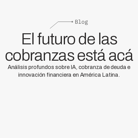
El futuro de las
cobranzas está acá
Análisis profundos sobre IA, cobranza de deuda e
innovación financiera en América Latina.