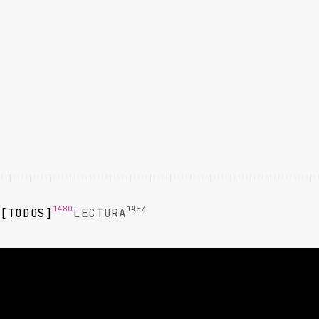
1480
1457
TODOS
LECTURA