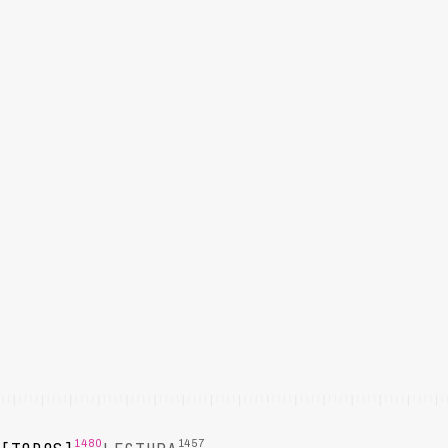
1480
1457