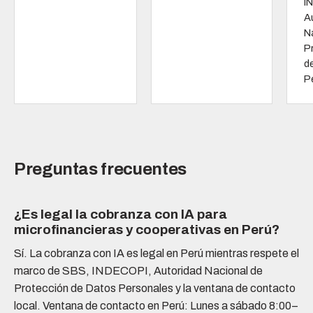
I
A
N
P
d
P
Preguntas frecuentes
¿Es legal la cobranza con IA para
microfinancieras y cooperativas en Perú?
Sí. La cobranza con IA es legal en Perú mientras respete el
marco de SBS, INDECOPI, Autoridad Nacional de
Protección de Datos Personales y la ventana de contacto
local. Ventana de contacto en Perú: Lunes a sábado 8:00–