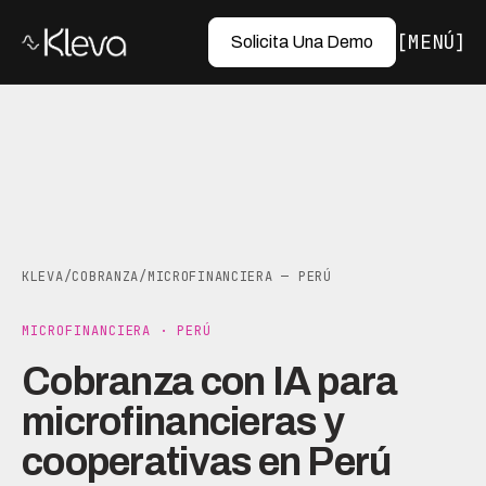
MENÚ
Solicita Una Demo
KLEVA
/
COBRANZA
/
MICROFINANCIERA — PERÚ
MICROFINANCIERA · PERÚ
Cobranza con IA para
microfinancieras y
cooperativas en Perú