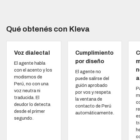
Qué obtenés con Kleva
Voz dialectal
Cumplimiento
C
por diseño
m
El agente habla
n
con el acento y los
El agente no
modismos de
a
puede salirse del
Perú, no con una
guión aprobado
P
voz neutra ni
por vos y respeta
m
traducida. El
la ventana de
c
deudor lo detecta
contacto de Perú
re
desde el primer
automáticamente.
e
segundo.
t
h
co