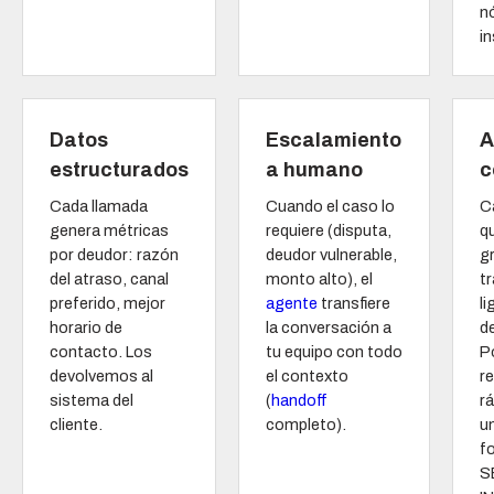
n
in
Datos
Escalamiento
A
estructurados
a humano
c
Cada llamada
Cuando el caso lo
C
genera métricas
requiere (disputa,
q
por deudor: razón
deudor vulnerable,
g
del atraso, canal
monto alto), el
tr
preferido, mejor
agente
transfiere
li
horario de
la conversación a
d
contacto. Los
tu equipo con todo
P
devolvemos al
el contexto
r
sistema del
(
handoff
r
cliente.
completo).
u
f
S