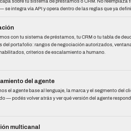
capa sobre tu sistema de préstamos o CRM. No reemplaza tu
— se integra vía API y opera dentro de las reglas que ya defin
ación
os con tu sistema de préstamos, tu CRM o tu tabla de deud
as del portafolio: rangos de negociación autorizados, ventan
habilitados, criterios de escalamiento a humano.
amiento del agente
s el agente base al lenguaje, la marca y el segmento del c
do — podés volver atrás y ver qué versión del agente respond
ión multicanal