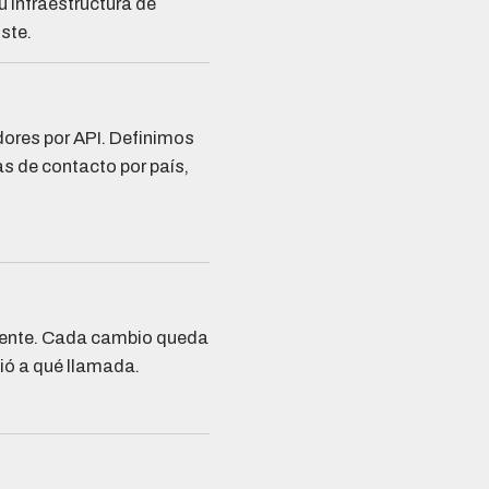
 infraestructura de
iste.
ores por API. Definimos
as de contacto por país,
liente. Cada cambio queda
ió a qué llamada.