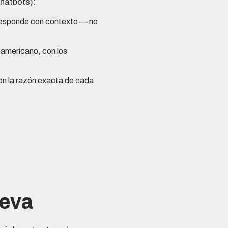
chatbots):
 responde con contexto — no
oamericano, con los
on la razón exacta de cada
leva