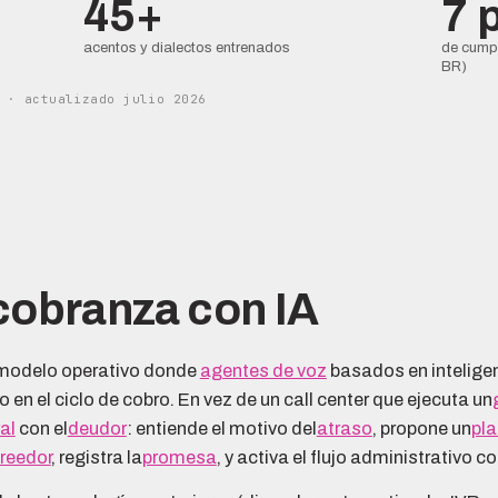
45+
7 
acentos y dialectos entrenados
de cumpl
BR)
 · actualizado julio 2026
cobranza con IA
 modelo operativo donde
agentes de voz
basados en inteligen
en el ciclo de cobro. En vez de un call center que ejecuta un
al
con el
deudor
: entiende el motivo del
atraso
, propone un
pla
reedor
, registra la
promesa
, y activa el flujo administrativo 