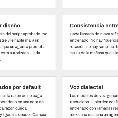
r diseño
Consistencia entr
rse del script aprobado. No
Cada llamada de Kleva refl
tre y le hable mal a un
entrenado. No hay "buenos"
de que un agente prometa
rotación, no hay ramp-up. L
 está autorizada. Cada
las 10 de la mañana que a l
.
ados por default
Voz dialectal
onal, la razón de no pago
Los modelos de voz genéri
operador o en una nota de
traducidos — pierden confi
ada razón queda
entrenado con llamadas rea
y ligada al deudor. Cambia
mexicano escucha un agen