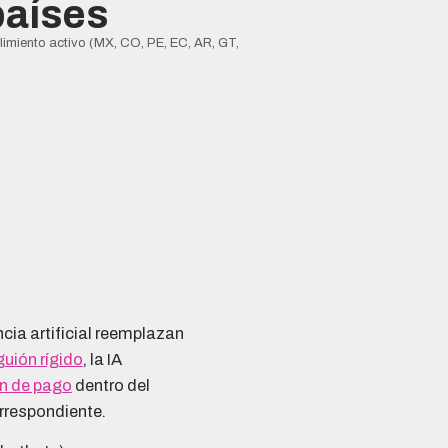
países
imiento activo (MX, CO, PE, EC, AR, GT,
cia artificial reemplazan
guión rígido
, la IA
n de pago
dentro del
correspondiente.