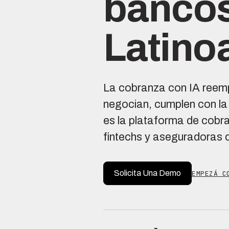
bancos
Latino
La cobranza con IA reempl
negocian, cumplen con la 
es la plataforma de cobr
fintechs y aseguradoras 
Solicita Una Demo
EMPEZÁ C