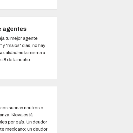
e agentes
eja tu mejor agente
 y "malos" días, no hay
a calidad es la misma a
as 8 de la noche.
cos suenan neutros o
anza. Kleva está
les por país. Un deudor
te mexicano; un deudor