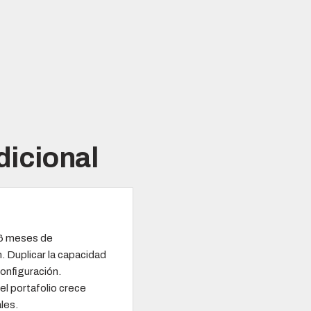
dicional
n 6 meses de
. Duplicar la capacidad
onfiguración.
el portafolio crece
les.