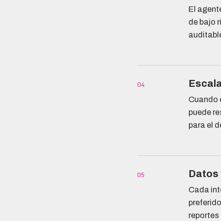
El agente
de bajo 
auditabl
Escala
04
Cuando e
puede res
para el d
Datos 
05
Cada int
preferid
reportes 