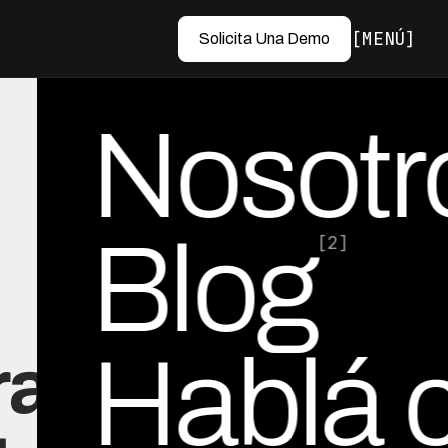
MENÚ
Solicita Una Demo
Nosotr
Blog
[2]
Hablá 
ra