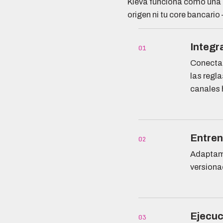
Kleva funciona como una 
origen ni tu core bancario 
Integr
01
Conectam
las regl
canales 
Entren
02
Adaptamo
versiona
Ejecuc
03